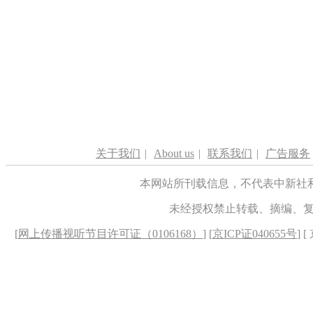
关于我们
|
About us
|
联系我们
|
广告服务
本网站所刊载信息，不代表中新社
未经授权禁止转载、摘编、
[
网上传播视听节目许可证（0106168）
] [
京ICP证040655号
] 