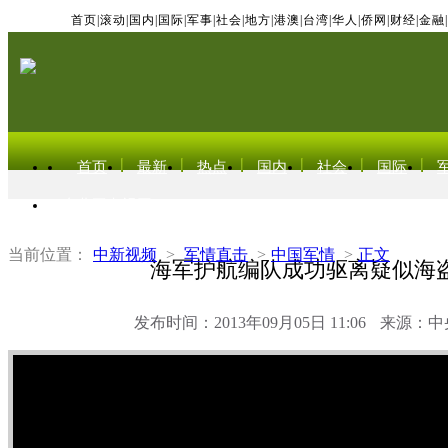
首页
|
滚动
|
国内
|
国际
|
军事
|
社会
|
地方
|
港澳
|
台湾
|
华人
|
侨网
|
财经
|
金融
|
首页
最新
热点
国内
社会
国际
东北亚电视网
当前位置：
中新视频
>
军情直击
>
中国军情
>
正文
海军护航编队成功驱离疑似海
发布时间：2013年09月05日 11:06
来源：中