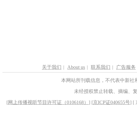
关于我们
|
About us
|
联系我们
|
广告服务
本网站所刊载信息，不代表中新社
未经授权禁止转载、摘编、
[
网上传播视听节目许可证（0106168）
] [
京ICP证040655号
] 