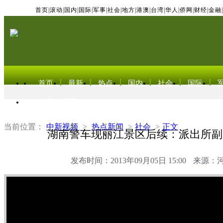
首页
|
滚动
|
国内
|
国际
|
军事
|
社会
|
地方
|
港澳
|
台湾
|
华人
|
侨网
|
财经
|
金融
|
首页
最新
热点
国内
社会
国际
东北亚电视网
当前位置：
中新视频
>
热点新闻
>
社会
>
正文
湖南警车现丽江景区后续：派出所副
发布时间：2013年09月05日 15:00
来源：