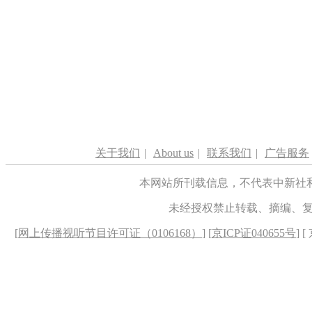
关于我们
|
About us
|
联系我们
|
广告服务
本网站所刊载信息，不代表中新社
未经授权禁止转载、摘编、
[
网上传播视听节目许可证（0106168）
] [
京ICP证040655号
] 