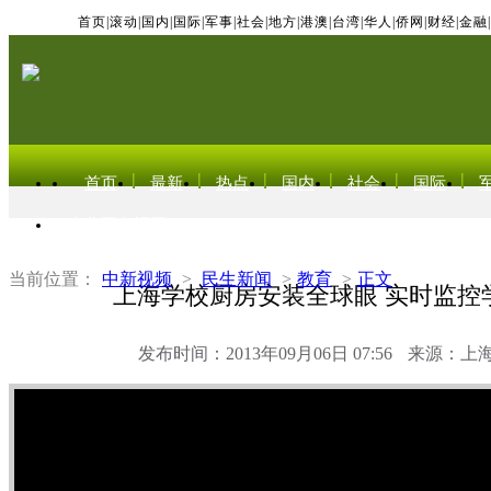
首页
|
滚动
|
国内
|
国际
|
军事
|
社会
|
地方
|
港澳
|
台湾
|
华人
|
侨网
|
财经
|
金融
|
首页
最新
热点
国内
社会
国际
东北亚电视网
当前位置：
中新视频
>
民生新闻
>
教育
>
正文
上海学校厨房安装全球眼 实时监控
发布时间：2013年09月06日 07:56
来源：上