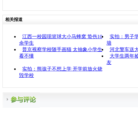
相关报道
江西一校园现篮球大小马蜂窝 蛰伤10
实拍：男子学
余学生
墙
普京视察学校随手画猫 太抽象小学生
河北警车送
看不懂
大学生两年捡
友
实拍：熊孩子不想上学 开学前放火烧
毁学校