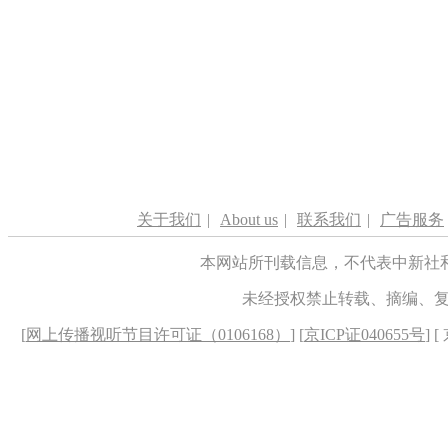
关于我们
|
About us
|
联系我们
|
广告服务
本网站所刊载信息，不代表中新社
未经授权禁止转载、摘编、
[
网上传播视听节目许可证（0106168）
] [
京ICP证040655号
] 