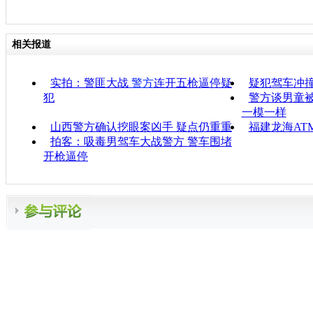
相关报道
实拍：警匪大战
警方
连开五枪逼停疑
疑犯驾车冲撞
犯
警方谈男童被
一模一样
山西警方确认挖眼案凶手 疑点仍重重
福建龙海AT
拍客：吸毒男驾车大战警方 警车围堵
开枪逼停