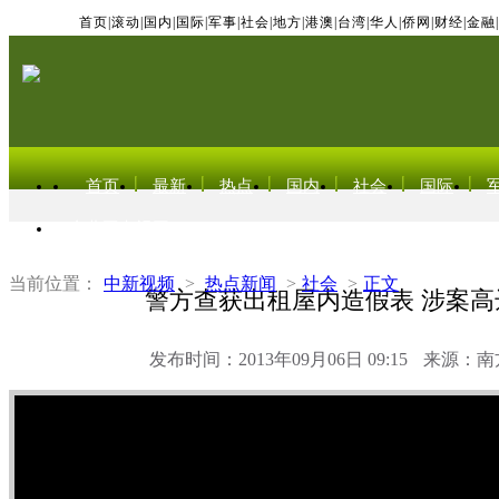
首页
|
滚动
|
国内
|
国际
|
军事
|
社会
|
地方
|
港澳
|
台湾
|
华人
|
侨网
|
财经
|
金融
|
首页
最新
热点
国内
社会
国际
东北亚电视网
当前位置：
中新视频
>
热点新闻
>
社会
>
正文
警方查获出租屋内造假表 涉案高达
发布时间：2013年09月06日 09:15
来源：南