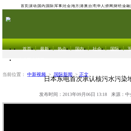
首页
|
滚动
|
国内
|
国际
|
军事
|
社会
|
地方
|
港澳
|
台湾
|
华人
|
侨网
|
财经
|
金融
|
首页
最新
热点
国内
社会
国际
东北亚电视网
当前位置：
中新视频
>
国际新闻
>
正文
日本东电首次承认核污水污染
发布时间：2013年09月06日 13:18
来源：中