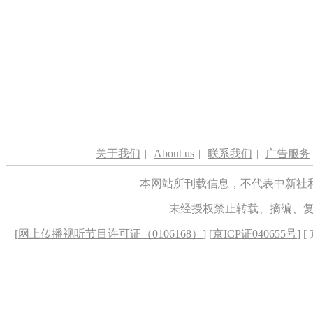
关于我们
|
About us
|
联系我们
|
广告服务
本网站所刊载信息，不代表中新社
未经授权禁止转载、摘编、
[
网上传播视听节目许可证（0106168）
] [
京ICP证040655号
] 