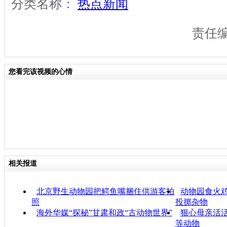
分类名称：
热点新闻
责任
您看完该视频的心情
相关报道
北京野生动物园把鳄鱼嘴捆住供游客拍
动物园食火鸡
照
投掷杂物
海外华媒“探秘”甘肃和政“古动物世界”
狠心母亲活活
等动物