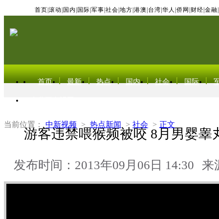
首页
|
滚动
|
国内
|
国际
|
军事
|
社会
|
地方
|
港澳
|
台湾
|
华人
|
侨网
|
财经
|
金融
|
首页
最新
热点
国内
社会
国际
东北亚电视网
当前位置：
中新视频
>
热点新闻
>
社会
>
正文
游客违禁喂猴频被咬 8月男婴睾
发布时间：2013年09月06日 14:30
来