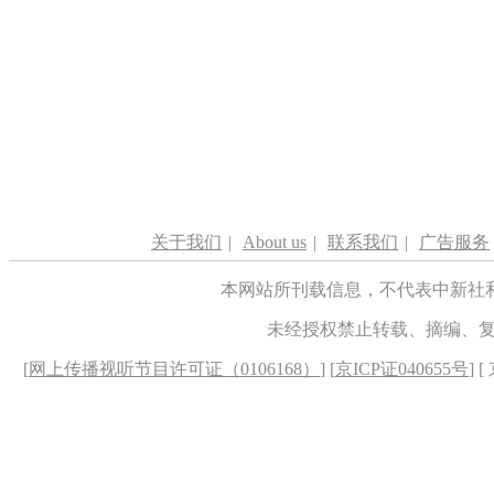
关于我们
|
About us
|
联系我们
|
广告服务
本网站所刊载信息，不代表中新社
未经授权禁止转载、摘编、
[
网上传播视听节目许可证（0106168）
] [
京ICP证040655号
] 