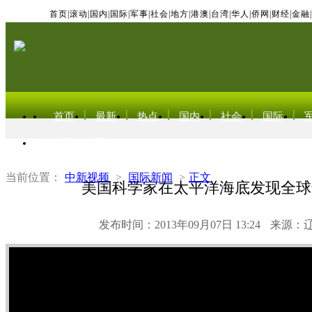
首页
|
滚动
|
国内
|
国际
|
军事
|
社会
|
地方
|
港澳
|
台湾
|
华人
|
侨网
|
财经
|
金融
|
首页
最新
热点
国内
社会
国际
东北亚电视网
当前位置：
中新视频
>
国际新闻
>
正文
美国科学家在太平洋海底发现全球
发布时间：2013年09月07日 13:24
来源：