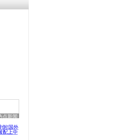
热点新闻
醉倒!国外
被配上中
国民乐