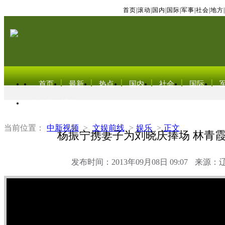
首页
|
滚动
|
国内
|
国际
|
军事
|
社会
|
地方
|
首页
最新
热点
国内
社会
国际
东北亚电视网
当前位置：
中新视频
>
文娱前线
>
娱乐
>
正文
杨振宁携妻子为刘晓庆捧场 林青
发布时间：2013年09月08日 09:07
来源：