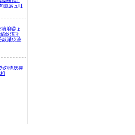
榫欒櫨鏄
句氦宸ュ叿
€濆埌鍙ょ
拌繘鈥滀功
笀鈥濈殑濂
为刘晓庆捧
亮相