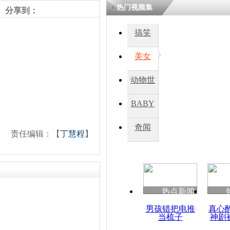
热门视频集
分享到：
搞笑
美女
动物世
界
BABY
秀
奇闻
责任编辑：【
丁慧程
】
热点新闻
男孩错把电推
真心
当梳子
神剧