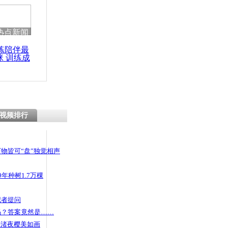
热点新闻
练陪伴最
咪 训练成
功瘦身
视频排行
物皆可“盘”独觉相声
年种树1.7万棵
记者提问
码？答案竟然是……
头渚夜樱美如画