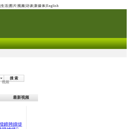
|
生活
|
图片
|
视频
|
访谈
|
新媒体
|
English
搜 索
视频
最新视频
檽鍗胯皥缇