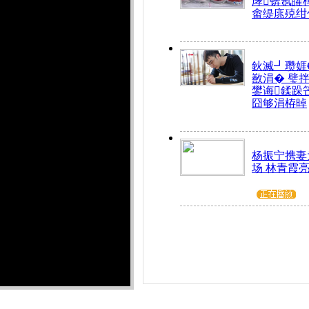
庨锛氬皬
畬缇庣殑绀
鈥滅┛瓒娾
敾涓� 璧
鐢诲鍒跺
囧够涓栫晫
杨振宁携妻
场 林青霞