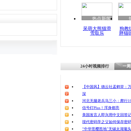
热点新闻
呆萌大熊猫滑
狗教
雪取乐
胖猫
24小时视频排行
一周
【中国风】德云社孟鹤堂：万
深
河北无腿老兵马三小：爬行19
信号灯Plus！浑身都亮
美国发言人即兴用中文回答
现代密码学之父如何保存密
“中华赏樱胜地”无锡太湖鼋