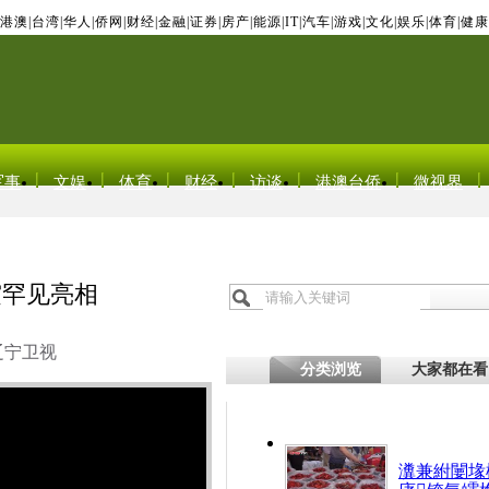
港澳
|
台湾
|
华人
|
侨网
|
财经
|
金融
|
证券
|
房产
|
能源
|
IT
|
汽车
|
游戏
|
文化
|
娱乐
|
体育
|
健康
军事
文娱
体育
财经
访谈
港澳台侨
微视界
霞罕见亮相
辽宁卫视
分类浏览
大家都在看
瀵兼紨闄堟