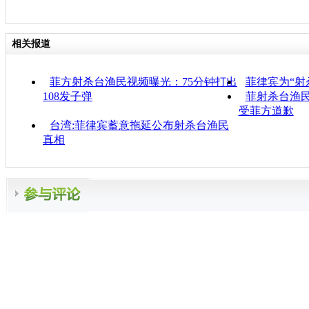
相关报道
菲方射杀台渔民视频曝光：75分钟打出
菲律宾为“射
108发子弹
菲射杀台渔民
受菲方道歉
台湾:菲律宾蓄意拖延公布射杀台渔民
真相