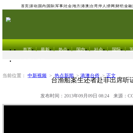
首页
|
滚动
|
国内
|
国际
|
军事
|
社会
|
地方
|
港澳
|
台湾
|
华人
|
侨网
|
财经
|
金融
|
首页
最新
热点
国内
社会
国际
东北亚电视网
当前位置：
中新视频
>
热点新闻
>
港澳台侨
>
正文
台渔船案生还者赴菲出席听
发布时间：2013年09月09日 08:24
来源：C