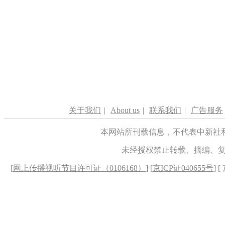
关于我们
|
About us
|
联系我们
|
广告服务
本网站所刊载信息，不代表中新社
未经授权禁止转载、摘编、
[
网上传播视听节目许可证（0106168）
] [
京ICP证040655号
] 