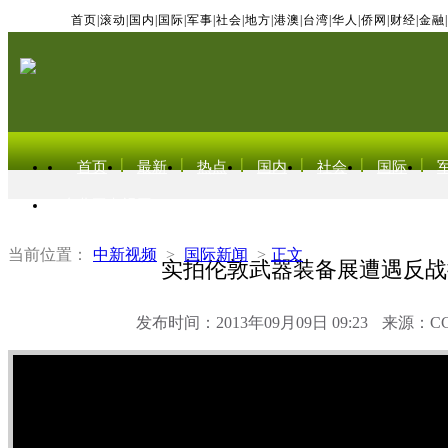
首页
|
滚动
|
国内
|
国际
|
军事
|
社会
|
地方
|
港澳
|
台湾
|
华人
|
侨网
|
财经
|
金融
|
首页
最新
热点
国内
社会
国际
东北亚电视网
当前位置：
中新视频
>
国际新闻
>
正文
实拍伦敦武器装备展遭遇反战
发布时间：2013年09月09日 09:23
来源：C