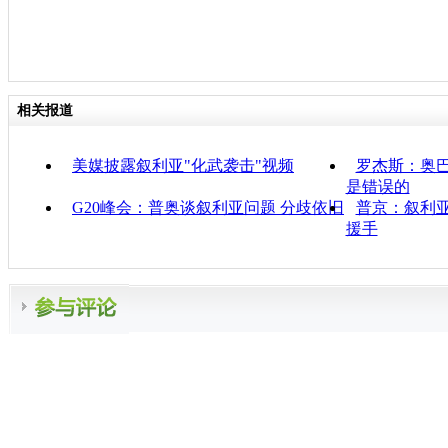
相关报道
美媒披露叙利亚"化武袭击"视频
罗杰斯：奥
是错误的
G20峰会：普奥谈叙利亚问题 分歧依旧
普京：叙利亚
援手