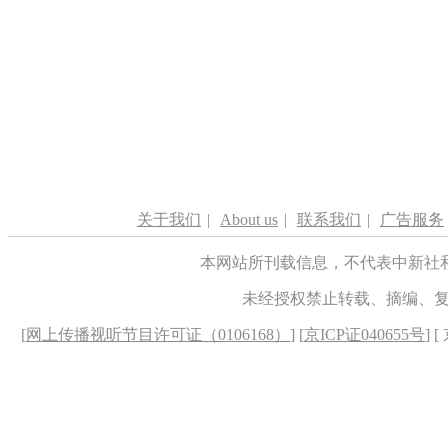
关于我们
|
About us
|
联系我们
|
广告服务
本网站所刊载信息，不代表中新社
未经授权禁止转载、摘编、
[
网上传播视听节目许可证（0106168）
] [
京ICP证040655号
] 