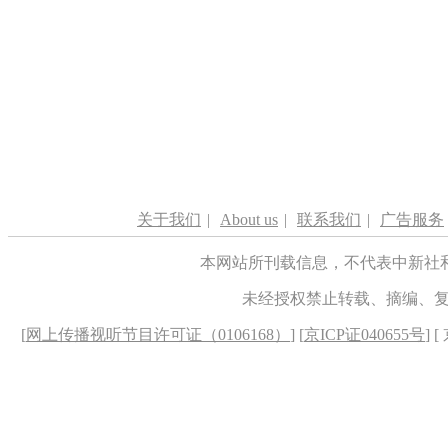
关于我们
|
About us
|
联系我们
|
广告服务
本网站所刊载信息，不代表中新社
未经授权禁止转载、摘编、
[
网上传播视听节目许可证（0106168）
] [
京ICP证040655号
] 