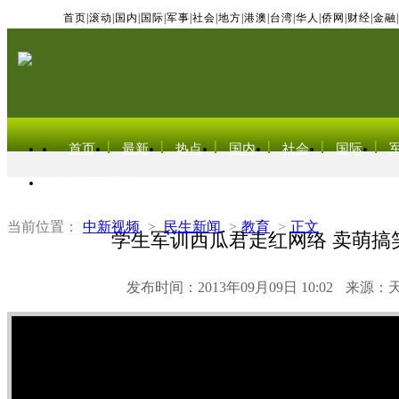
首页
|
滚动
|
国内
|
国际
|
军事
|
社会
|
地方
|
港澳
|
台湾
|
华人
|
侨网
|
财经
|
金融
|
首页
最新
热点
国内
社会
国际
东北亚电视网
当前位置：
中新视频
>
民生新闻
>
教育
>
正文
学生军训西瓜君走红网络 卖萌搞
发布时间：2013年09月09日 10:02
来源：