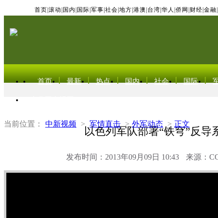
首页
|
滚动
|
国内
|
国际
|
军事
|
社会
|
地方
|
港澳
|
台湾
|
华人
|
侨网
|
财经
|
金融
|
首页
最新
热点
国内
社会
国际
东北亚电视网
当前位置：
中新视频
>
军情直击
>
外军动态
>
正文
以色列军队部署“铁穹”反导
发布时间：2013年09月09日 10:43
来源：C