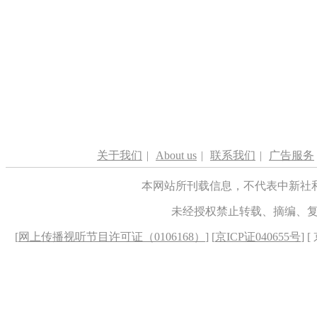
关于我们
|
About us
|
联系我们
|
广告服务
本网站所刊载信息，不代表中新社
未经授权禁止转载、摘编、
[
网上传播视听节目许可证（0106168）
] [
京ICP证040655号
] 