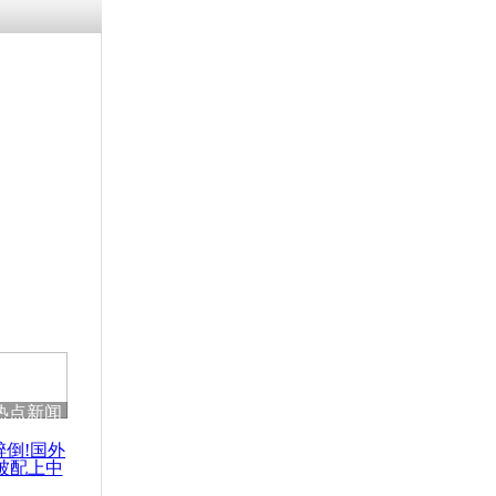
涓ㄥ浗闄呰
褰圭┖鍐涗
-10CE缁
妫€楠岋紝
浗鍏虫敞涓
对对叙利亚
热点新闻
醉倒!国外
被配上中
国民乐