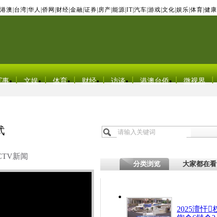
港澳
|
台湾
|
华人
|
侨网
|
财经
|
金融
|
证券
|
房产
|
能源
|
IT
|
汽车
|
游戏
|
文化
|
娱乐
|
体育
|
健康
军事
文娱
体育
财经
访谈
港澳台侨
微视界
武
CTV新闻
分类浏览
大家都在看
2025澶忓