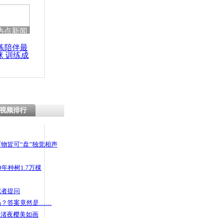
热点新闻
练陪伴最
咪 训练成
功瘦身
视频排行
物皆可“盘”独觉相声
年种树1.7万棵
记者提问
码？答案竟然是……
头渚夜樱美如画