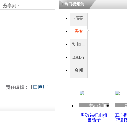
热门视频集
熷悎浣� 
分享到：
瘑灞€
搞笑
美女
娉板浗閫€
笂灏嗭細姝�
忓彈瀹炴垬
动物世
鍚稿紩澶氬
ㄤ笘鐣岃
界
BABY
秀
奇闻
普京明确反
动武
责任编辑：【
田博川
】
热点新闻
男孩错把电推
真心
当梳子
神剧