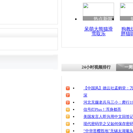
热点新闻
呆萌大熊猫滑
狗教
雪取乐
胖猫
24小时视频排行
一周
【中国风】德云社孟鹤堂：万
深
河北无腿老兵马三小：爬行19
信号灯Plus！浑身都亮
美国发言人即兴用中文回答
现代密码学之父如何保存密
“中华赏樱胜地”无锡太湖鼋