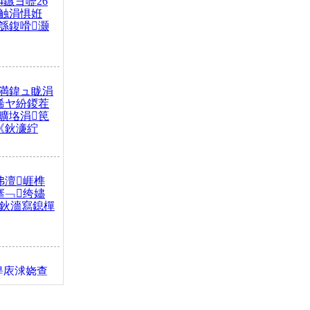
4鏃ヨ嚦26
触涓惧姙
綔鍑嗗灏
満鍏ュ眬涓
浠ヤ紛鍐茬
曠垎涓笢
《鈥濓紵
弗澶崕榫
搴﹁绔嬧
澂鈥濇寫鎴樿
缇庡浗娆查
簹涓庝腑鍥
┾€濓紝鍙嶅
解€斾笢鐩