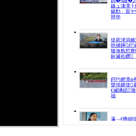
鍧�6鏈�2
鏃ュ湪澶╂
鍚勯」宸ヤ
辩华
缇庡浗涓嬪
哄摢鑸紵
獊浼氬惁寮
鈥滅伀鑽
鍔犳嬁澶ф
欒垷鑺傞
€滅唺鐚
禌
瀛﹁€咃細
€间笢鍗椾
解€滆劚閽
姪鎺ㄤ腑鍥