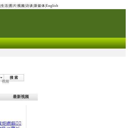
|
生活
|
图片
|
视频
|
访谈
|
新媒体
|
English
搜 索
视频
最新视频
杈炬矁鏂