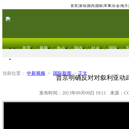
首页
|
滚动
|
国内
|
国际
|
军事
|
社会
|
地方
|
首页
最新
热点
国内
社会
国际
东北亚电视网
当前位置：
中新视频
>
国际新闻
>
正文
普京明确反对对叙利亚动
发布时间：2013年09月09日 19:11
来源：C