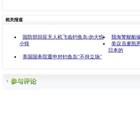
相关报道
国防部回应无人机飞临钓鱼岛:勿大惊
我海警舰船
小怪
美议员麦凯恩
日本的
美国国务院重申对钓鱼岛"不持立场"