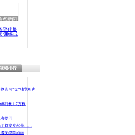
热点新闻
练陪伴最
咪 训练成
功瘦身
视频排行
物皆可“盘”独觉相声
年种树1.7万棵
记者提问
码？答案竟然是……
头渚夜樱美如画