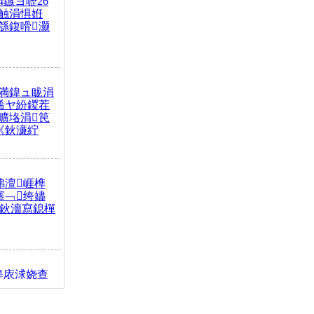
4鏃ヨ嚦26
触涓惧姙
綔鍑嗗灏
満鍏ュ眬涓
浠ヤ紛鍐茬
曠垎涓笢
《鈥濓紵
弗澶崕榫
搴﹁绔嬧
澂鈥濇寫鎴樿
缇庡浗娆查
簹涓庝腑鍥
┾€濓紝鍙嶅
解€斾笢鐩