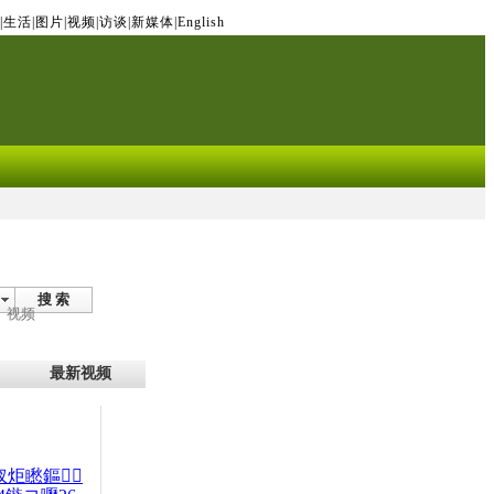
|
生活
|
图片
|
视频
|
访谈
|
新媒体
|
English
搜 索
视频
最新视频
杈炬矁鏂