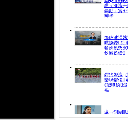
鍧�6鏈�2
鏃ュ湪澶╂
鍚勯」宸ヤ
辩华
缇庡浗涓嬪
哄摢鑸紵
獊浼氬惁寮
鈥滅伀鑽
鍔犳嬁澶ф
欒垷鑺傞
€滅唺鐚
禌
瀛﹁€咃細
€间笢鍗椾
解€滆劚閽
姪鎺ㄤ腑鍥