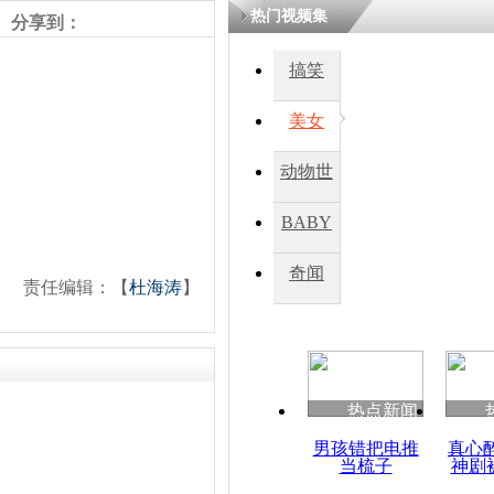
热门视频集
熷悎浣� 
分享到：
瘑灞€
搞笑
美女
娉板浗閫€
笂灏嗭細姝�
忓彈瀹炴垬
动物世
鍚稿紩澶氬
ㄤ笘鐣岃
界
BABY
秀
奇闻
奥巴马警告
责任编辑：【
杜海涛
】
钓鱼岛问题
热点新闻
男孩错把电推
真心
当梳子
神剧