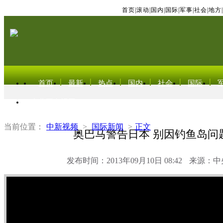
首页
|
滚动
|
国内
|
国际
|
军事
|
社会
|
地方
|
首页
最新
热点
国内
社会
国际
东北亚电视网
当前位置：
中新视频
>
国际新闻
>
正文
奥巴马警告日本 别因钓鱼岛问
发布时间：2013年09月10日 08:42
来源：中