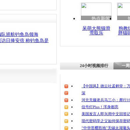
热点新闻
呆萌大熊猫滑
狗教
雪取乐
胖猫
编队巡航钓鱼岛领海
访日捧安倍 称钓鱼岛是
24小时视频排行
一周
【中国风】德云社孟鹤堂：万
深
河北无腿老兵马三小：爬行19
信号灯Plus！浑身都亮
美国发言人即兴用中文回答
现代密码学之父如何保存密
“中华赏樱胜地”无锡太湖鼋