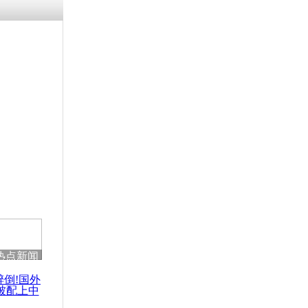
涓ㄥ浗闄呰
褰圭┖鍐涗
-10CE缁
妫€楠岋紝
浗鍏虫敞涓
日本 别因
动武
热点新闻
醉倒!国外
被配上中
国民乐