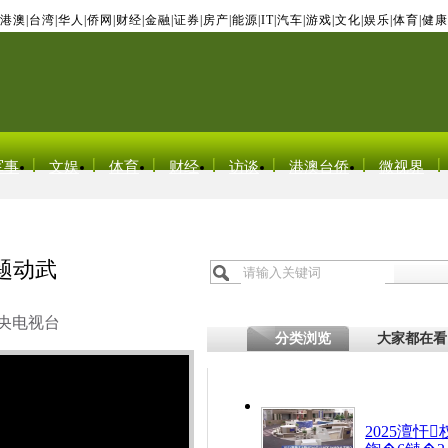
港澳
|
台湾
|
华人
|
侨网
|
财经
|
金融
|
证券
|
房产
|
能源
|
IT
|
汽车
|
游戏
|
文化
|
娱乐
|
体育
|
健康
军事
文娱
体育
财经
访谈
港澳台侨
微视界
题动武
央电视台
分类浏览
大家都在看
2025澶忓