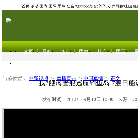
首页
|
滚动
|
国内
|
国际
|
军事
|
社会
|
地方
|
港澳
|
台湾
|
华人
|
侨网
|
财经
|
金融
|
首页
最新
热点
国内
社会
国际
东北亚电视网
当前位置：
中新视频
>
军情直击
>
中国军情
>
正文
我7艘海警船巡航钓鱼岛 7艘日船
发布时间：2013年09月10日 10:00
来源：C