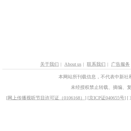
关于我们
|
About us
|
联系我们
|
广告服务
本网站所刊载信息，不代表中新社
未经授权禁止转载、摘编、
[
网上传播视听节目许可证（0106168）
] [
京ICP证040655号
] 