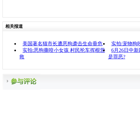
相关报道
美国著名猫市长遭恶狗袭击生命垂危
实拍:宠物狗
实拍:恶狗撕咬小女孩 村民抡车挥棍营
6月26日中新
救
是罪恶?