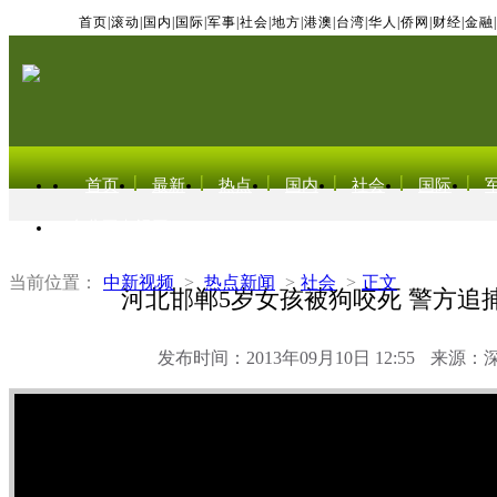
首页
|
滚动
|
国内
|
国际
|
军事
|
社会
|
地方
|
港澳
|
台湾
|
华人
|
侨网
|
财经
|
金融
|
首页
最新
热点
国内
社会
国际
东北亚电视网
当前位置：
中新视频
>
热点新闻
>
社会
>
正文
河北邯郸5岁女孩被狗咬死 警方追捕
发布时间：2013年09月10日 12:55
来源：