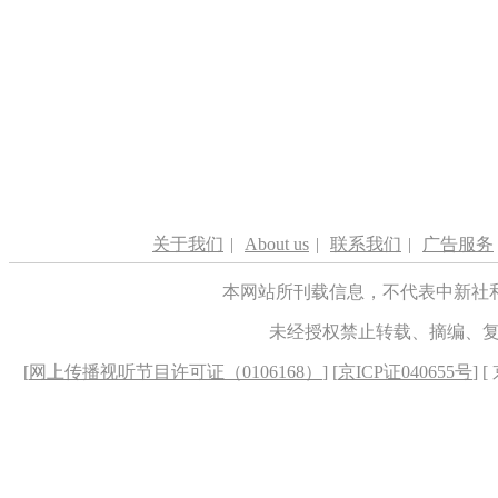
关于我们
|
About us
|
联系我们
|
广告服务
本网站所刊载信息，不代表中新社
未经授权禁止转载、摘编、
[
网上传播视听节目许可证（0106168）
] [
京ICP证040655号
] 