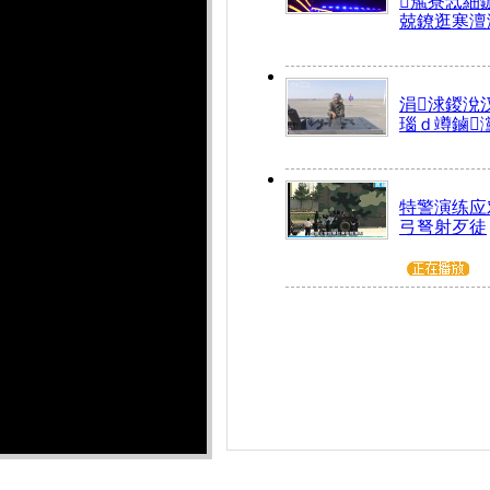
箷寮忥細
兢鐐逛寒澶
涓浗鍐涗
瑙ｄ竴鏀
特警演练应
弓弩射歹徒