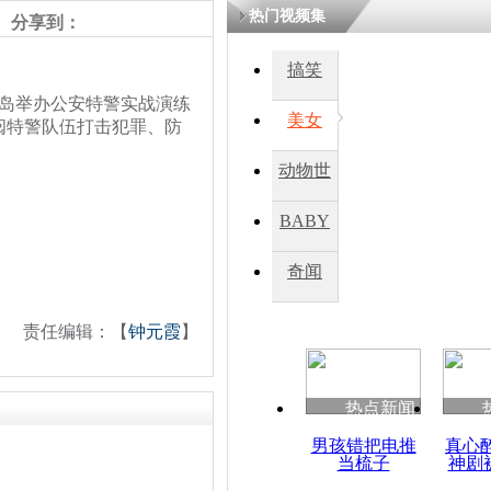
热门视频集
分享到：
搞笑
岛举办公安特警实战演练
美女
阅特警队伍打击犯罪、防
动物世
界
BABY
秀
奇闻
责任编辑：【
钟元霞
】
热点新闻
男孩错把电推
真心
当梳子
神剧