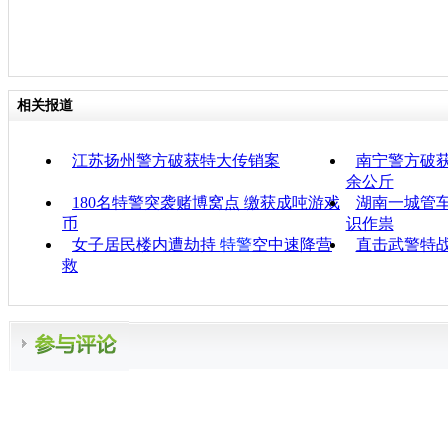
相关报道
江苏扬州警方破获特大传销案
南宁警方破获
余公斤
180名特警突袭赌博窝点 缴获成吨游戏
湖南一城管车
币
识作祟
女子居民楼内遭劫持
特警
空中速降营
直击武警特
救