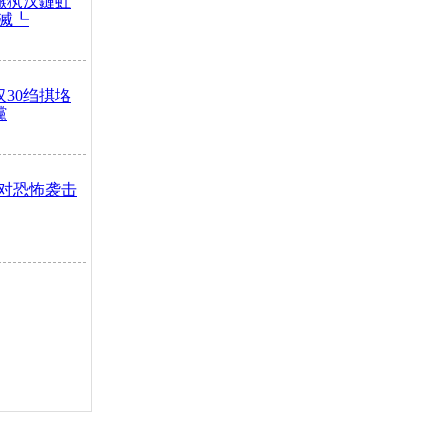
鏃犱汉鏈虹
滅┖
汉30绉掑垎
灙
对恐怖袭击