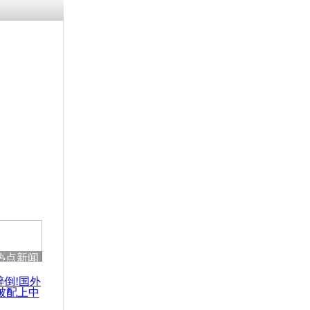
热点新闻
醉倒!国外
被配上中
国民乐