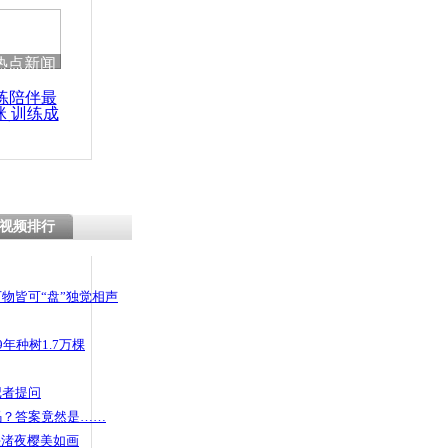
热点新闻
练陪伴最
咪 训练成
功瘦身
视频排行
物皆可“盘”独觉相声
年种树1.7万棵
记者提问
码？答案竟然是……
头渚夜樱美如画