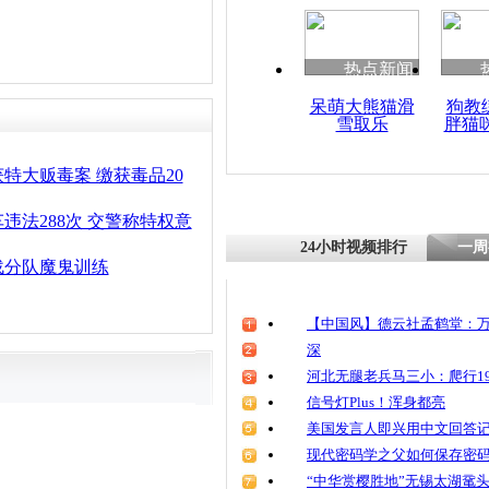
热点新闻
呆萌大熊猫滑
狗教
雪取乐
胖猫
特大贩毒案 缴获毒品20
违法288次 交警称特权意
24小时视频排行
一周
战分队魔鬼训练
【中国风】德云社孟鹤堂：万
深
河北无腿老兵马三小：爬行19
信号灯Plus！浑身都亮
美国发言人即兴用中文回答
现代密码学之父如何保存密
“中华赏樱胜地”无锡太湖鼋