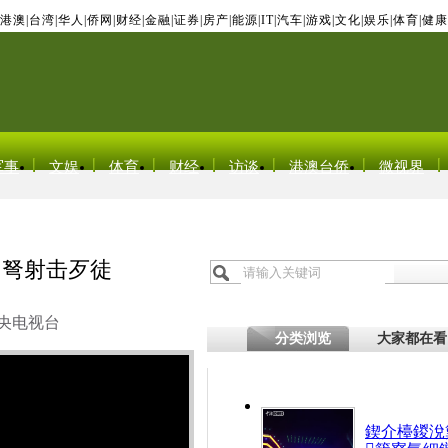
港澳
|
台湾
|
华人
|
侨网
|
财经
|
金融
|
证券
|
房产
|
能源
|
IT
|
汽车
|
游戏
|
文化
|
娱乐
|
体育
|
健康
军事
文娱
体育
财经
访谈
港澳台侨
微视界
弓弩射击歹徒
央电视台
分类浏览
大家都在看
鍥介檯鍐涗