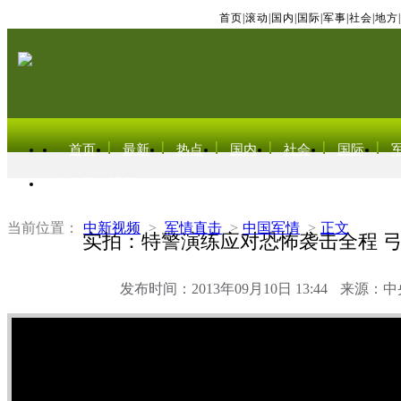
首页
|
滚动
|
国内
|
国际
|
军事
|
社会
|
地方
|
首页
最新
热点
国内
社会
国际
东北亚电视网
当前位置：
中新视频
>
军情直击
>
中国军情
>
正文
实拍：特警演练应对恐怖袭击全程 
发布时间：2013年09月10日 13:44
来源：中