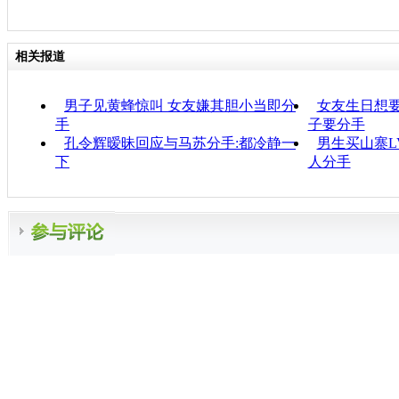
相关报道
男子见黄蜂惊叫 女友嫌其胆小当即分
女友生日想要
手
子要分手
孔令辉暧昧回应与马苏分手:都冷静一
男生买山寨L
下
人分手