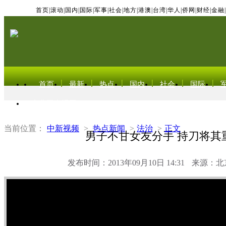
首页
|
滚动
|
国内
|
国际
|
军事
|
社会
|
地方
|
港澳
|
台湾
|
华人
|
侨网
|
财经
|
金融
|
首页
最新
热点
国内
社会
国际
东北亚电视网
当前位置：
中新视频
>
热点新闻
>
法治
>
正文
男子不甘女友分手 持刀将其
发布时间：2013年09月10日 14:31
来源：北