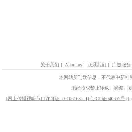
关于我们
|
About us
|
联系我们
|
广告服务
本网站所刊载信息，不代表中新社
未经授权禁止转载、摘编、
[
网上传播视听节目许可证（0106168）
] [
京ICP证040655号
] 