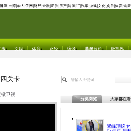
港澳
|
台湾
|
华人
|
侨网
|
财经
|
金融
|
证券
|
房产
|
能源
|
IT
|
汽车
|
游戏
|
文化
|
娱乐
|
体育
|
健康
军事
文娱
体育
财经
访谈
港澳台侨
微视界
方四关卡
安徽卫视
分类浏览
大家都在看
鐢峰瓙鐚ヤ