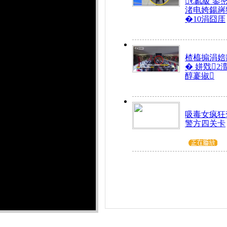
€氱級 鍙
渚电姱鍚嶈
�10涓囧厓
楂橀搧涓婄
� 姘戣2
醇褰掓
吸毒女疯狂
警方四关卡