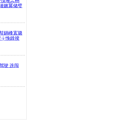
嶅憡璀︽柟
獕鏉冪储璧
幇鍋峰寘璐
澶╁悗鎿掕
驾驶 连闯