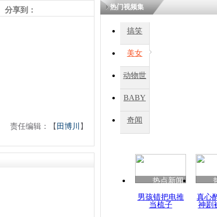
热门视频集
分享到：
搞笑
美女
动物世
界
BABY
秀
奇闻
责任编辑：【
田博川
】
热点新闻
男孩错把电推
真心
当梳子
神剧