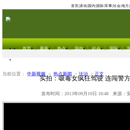
首页
|
滚动
|
国内
|
国际
|
军事
|
社会
|
地方
|
首页
最新
热点
国内
社会
国际
东北亚电视网
当前位置：
中新视频
>
热点新闻
>
法治
>
正文
实拍：吸毒女疯狂驾驶 连闯警
发布时间：2013年09月10日 18:48
来源：