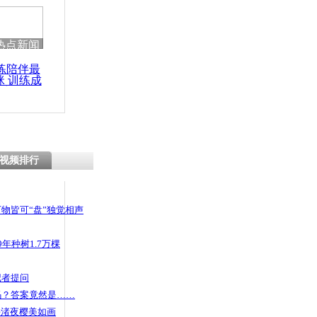
热点新闻
练陪伴最
咪 训练成
功瘦身
视频排行
物皆可“盘”独觉相声
年种树1.7万棵
记者提问
码？答案竟然是……
头渚夜樱美如画