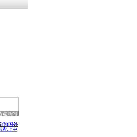
热点新闻
醉倒!国外
被配上中
国民乐