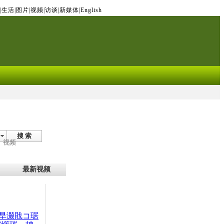
|
生活
|
图片
|
视频
|
访谈
|
新媒体
|
English
搜 索
视频
最新视频
旱灏戝コ琚