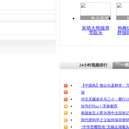
热点新闻
呆萌大熊猫滑
狗教
雪取乐
胖猫
24小时视频排行
一周
【中国风】德云社孟鹤堂：万
深
河北无腿老兵马三小：爬行19
信号灯Plus！浑身都亮
美国发言人即兴用中文回答
现代密码学之父如何保存密
“中华赏樱胜地”无锡太湖鼋