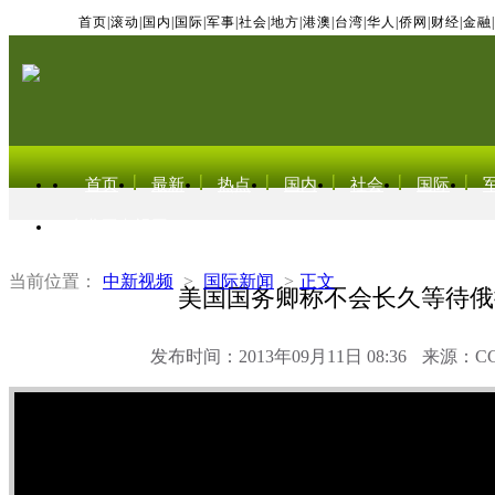
首页
|
滚动
|
国内
|
国际
|
军事
|
社会
|
地方
|
港澳
|
台湾
|
华人
|
侨网
|
财经
|
金融
|
首页
最新
热点
国内
社会
国际
东北亚电视网
当前位置：
中新视频
>
国际新闻
>
正文
美国国务卿称不会长久等待俄
发布时间：2013年09月11日 08:36
来源：C