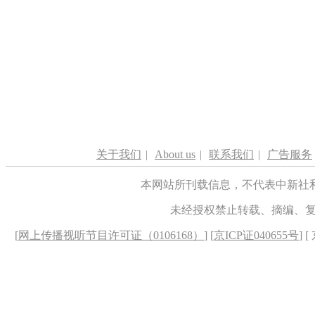
关于我们
|
About us
|
联系我们
|
广告服务
本网站所刊载信息，不代表中新社
未经授权禁止转载、摘编、
[
网上传播视听节目许可证（0106168）
] [
京ICP证040655号
] 