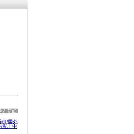
涓ㄥ浗闄呰
褰圭┖鍐涗
-10CE缁
妫€楠岋紝
浗鍏虫敞涓
调查报告：
都犯下罪行
热点新闻
醉倒!国外
被配上中
国民乐