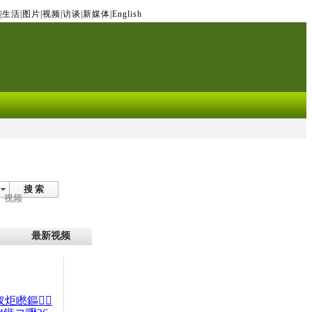
|
生活
|
图片
|
视频
|
访谈
|
新媒体
|
English
搜 索
视频
最新视频
杈炬矁鏂