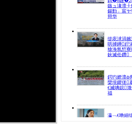
鍧�6鏈�2
鏃ュ湪澶╂
鍚勯」宸ヤ
辩华
缇庡浗涓嬪
哄摢鑸紵
獊浼氬惁寮
鈥滅伀鑽
鍔犳嬁澶ф
欒垷鑺傞
€滅唺鐚
禌
瀛﹁€咃細
€间笢鍗椾
解€滆劚閽
姪鎺ㄤ腑鍥