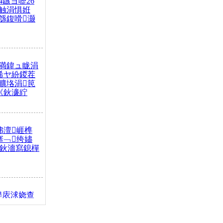
4鏃ヨ嚦26
触涓惧姙
綔鍑嗗灏
満鍏ュ眬涓
浠ヤ紛鍐茬
曠垎涓笢
《鈥濓紵
弗澶崕榫
搴﹁绔嬧
澂鈥濇寫鎴樿
缇庡浗娆查
簹涓庝腑鍥
┾€濓紝鍙嶅
解€斾笢鐩