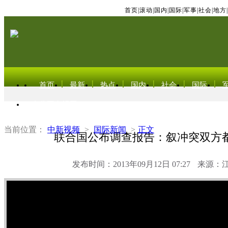
首页
|
滚动
|
国内
|
国际
|
军事
|
社会
|
地方
|
首页
最新
热点
国内
社会
国际
东北亚电视网
当前位置：
中新视频
>
国际新闻
>
正文
联合国公布调查报告：叙冲突双方
发布时间：2013年09月12日 07:27
来源：