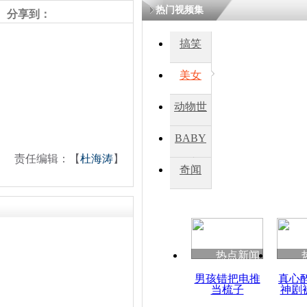
热门视频集
熷悎浣� 
分享到：
瘑灞€
搞笑
美女
娉板浗閫€
笂灏嗭細姝�
忓彈瀹炴垬
动物世
鍚稿紩澶氬
ㄤ笘鐣岃
界
BABY
责任编辑：【
杜海涛
】
秀
奇闻
联合国公布
叙冲突双方
热点新闻
男孩错把电推
真心
当梳子
神剧