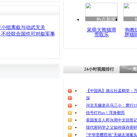
热点新闻
查小组离叙与动武无关
呆萌大熊猫滑
狗教
：不经联合国也可对叙军事
雪取乐
胖猫
24小时视频排行
一周
【中国风】德云社孟鹤堂：万
深
河北无腿老兵马三小：爬行19
信号灯Plus！浑身都亮
美国发言人即兴用中文回答
现代密码学之父如何保存密
“中华赏樱胜地”无锡太湖鼋