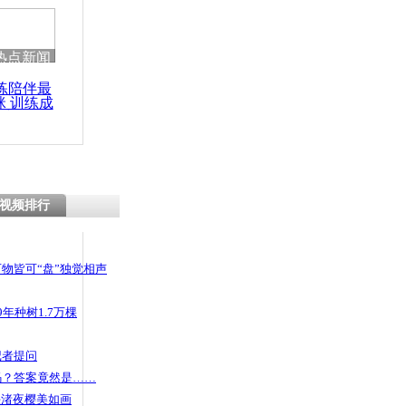
热点新闻
练陪伴最
咪 训练成
功瘦身
视频排行
物皆可“盘”独觉相声
年种树1.7万棵
记者提问
码？答案竟然是……
头渚夜樱美如画