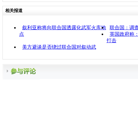
相关报道
叙利亚称将向联合国透露化武军火库地
联合国：调
点
英国政府称
打击
美方避谈是否绕过联合国对叙动武