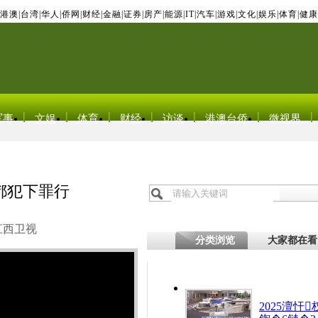
港澳
|
台湾
|
华人
|
侨网
|
财经
|
金融
|
证券
|
房产
|
能源
|
IT
|
汽车
|
游戏
|
文化
|
娱乐
|
体育
|
健康
军事
文娱
体育
财经
访谈
港澳台侨
微视界
都犯下罪行
江西卫视
分类浏览
大家都在看
2025澶忓