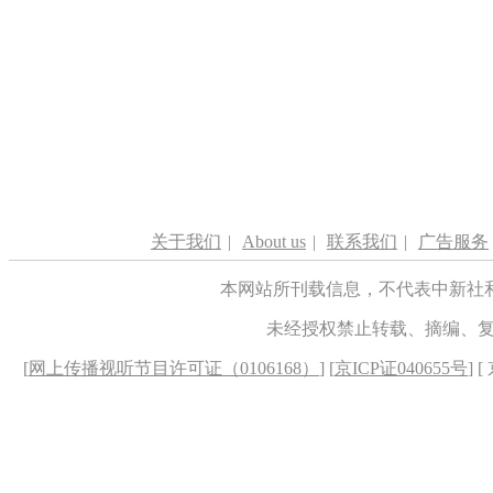
关于我们
|
About us
|
联系我们
|
广告服务
本网站所刊载信息，不代表中新社
未经授权禁止转载、摘编、
[
网上传播视听节目许可证（0106168）
] [
京ICP证040655号
] 