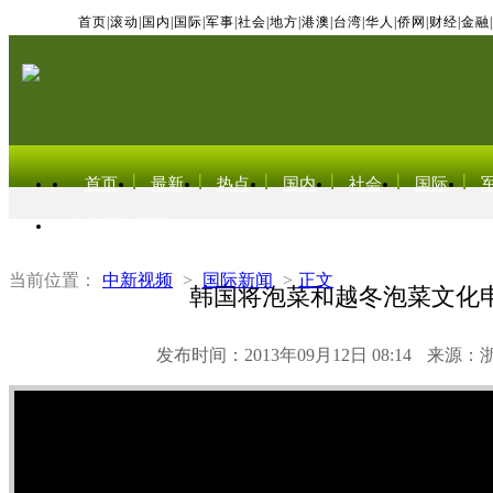
首页
|
滚动
|
国内
|
国际
|
军事
|
社会
|
地方
|
港澳
|
台湾
|
华人
|
侨网
|
财经
|
金融
|
首页
最新
热点
国内
社会
国际
东北亚电视网
当前位置：
中新视频
>
国际新闻
>
正文
韩国将泡菜和越冬泡菜文化
发布时间：2013年09月12日 08:14
来源：