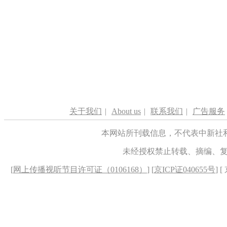
关于我们
|
About us
|
联系我们
|
广告服务
本网站所刊载信息，不代表中新社
未经授权禁止转载、摘编、
[
网上传播视听节目许可证（0106168）
] [
京ICP证040655号
] 