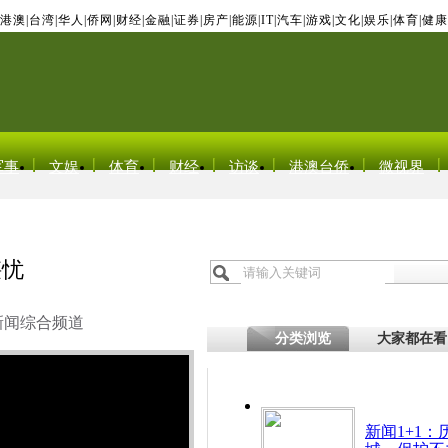
港澳
|
台湾
|
华人
|
侨网
|
财经
|
金融
|
证券
|
房产
|
能源
|
IT
|
汽车
|
游戏
|
文化
|
娱乐
|
体育
|
健康
军事
文娱
体育
财经
访谈
港澳台侨
微视界
堪忧
新闻综合频道
分类浏览
大家都在看
新闻1+1