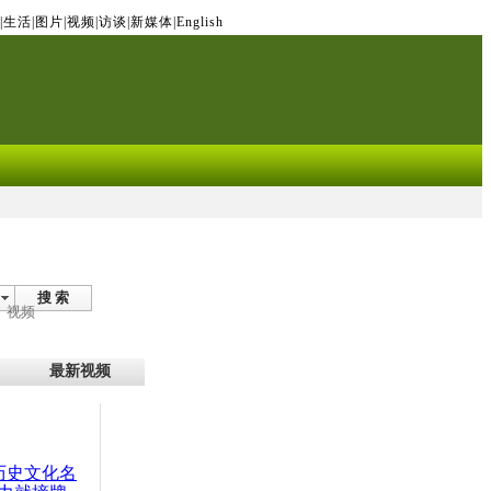
|
生活
|
图片
|
视频
|
访谈
|
新媒体
|
English
搜 索
视频
最新视频
：历史文化名