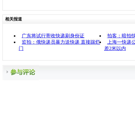
相关报道
广东将试行寄收快递刷身份证
拍客：暗拍
监拍：俄快递员暴力送快递 直接踹烂
上海一快递公
门
差2米以内