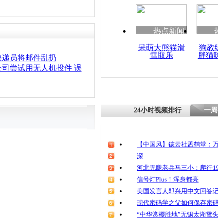
清明祭英烈
魂
热点新闻
呆萌大熊猫滑
狗教
雪取乐
胖猫
快递单号被
快递员将邮件乱扔
隐私堪忧
司尝试用无人机投件 误
24小时视频排行
一周
【中国风】德云社孟鹤堂：万
深
河北无腿老兵马三小：爬行19
信号灯Plus！浑身都亮
美国发言人即兴用中文回答
现代密码学之父如何保存密
“中华赏樱胜地”无锡太湖鼋