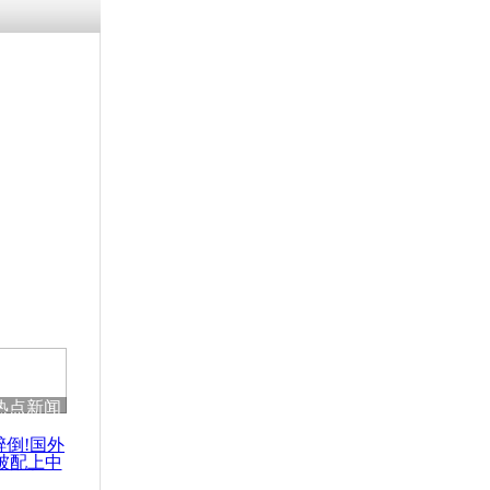
残疾男子因
砸银行
千年传统习
众为娥皇女
行被查情绪
回答崩溃原
热点新闻
乡上万人欢
节
醉倒!国外
被配上中
国民乐