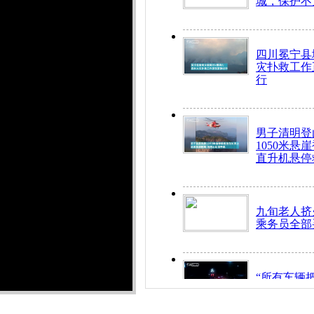
城，保护不
四川冕宁县
灾扑救工作
行
男子清明登
1050米悬
直升机悬停
九旬老人挤
乘务员全部
“所有车辆
开！”儿童
警急速救助