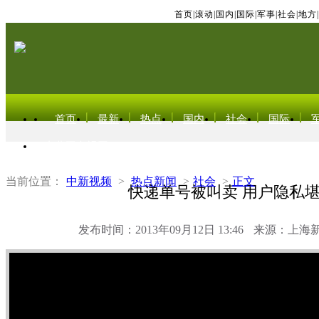
首页
|
滚动
|
国内
|
国际
|
军事
|
社会
|
地方
|
首页
最新
热点
国内
社会
国际
东北亚电视网
当前位置：
中新视频
>
热点新闻
>
社会
>
正文
快递单号被叫卖 用户隐私
发布时间：2013年09月12日 13:46
来源：上海