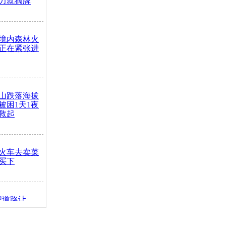
力就摘牌
境内森林火
正在紧张进
山跌落海拔
崖被困1天1夜
救起
火车去卖菜
买下
把道路让
突发疾病交