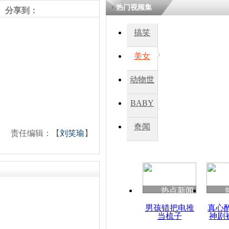
热门视频集
分享到：
四川一精神
搞笑
病发持大锤
美女
探访传承四
动物世
俗：近万民
英省亲送行
界
BABY
秀
奇闻
责任编辑：【
刘笑瑜
】
小伙骑车逆
崩溃 网上
因
热点新闻
四川兴文苗
度苗族花山
男孩错把电推
真心
当梳子
神剧