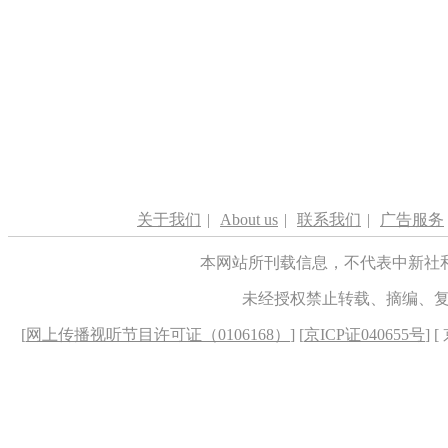
关于我们
|
About us
|
联系我们
|
广告服务
本网站所刊载信息，不代表中新社
未经授权禁止转载、摘编、
[
网上传播视听节目许可证（0106168）
] [
京ICP证040655号
] 