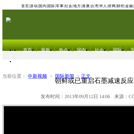
首页
|
滚动
|
国内
|
国际
|
军事
|
社会
|
地方
|
港澳
|
台湾
|
华人
|
侨网
|
财经
|
金融
|
首页
最新
热点
国内
社会
国际
东北亚电视网
当前位置：
中新视频
>
国际新闻
>
正文
朝鲜或已重启石墨减速反应
发布时间：2013年09月12日 14:06
来源：C