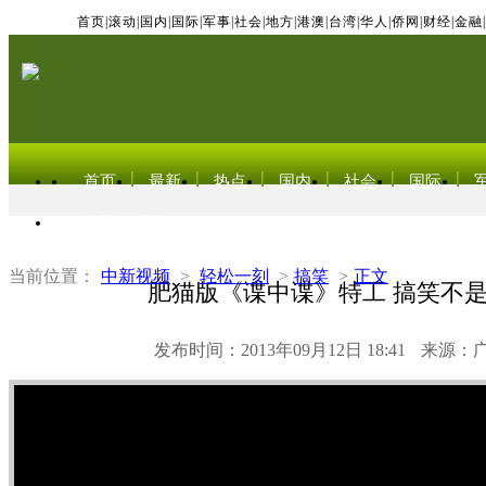
首页
|
滚动
|
国内
|
国际
|
军事
|
社会
|
地方
|
港澳
|
台湾
|
华人
|
侨网
|
财经
|
金融
|
首页
最新
热点
国内
社会
国际
东北亚电视网
当前位置：
中新视频
>
轻松一刻
>
搞笑
>
正文
肥猫版《谍中谍》特工 搞笑不
发布时间：2013年09月12日 18:41
来源：