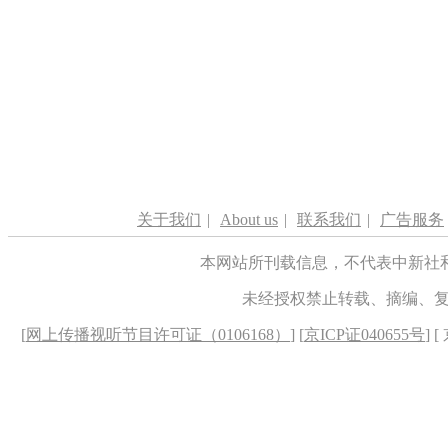
关于我们
|
About us
|
联系我们
|
广告服务
本网站所刊载信息，不代表中新社
未经授权禁止转载、摘编、
[
网上传播视听节目许可证（0106168）
] [
京ICP证040655号
] 