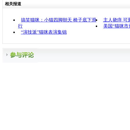
相关报道
搞笑猫咪：小猫四脚朝天 椅子底下滑
主人挠痒 可
行
美国“猫咪市
“演技派”猫咪表演集锦