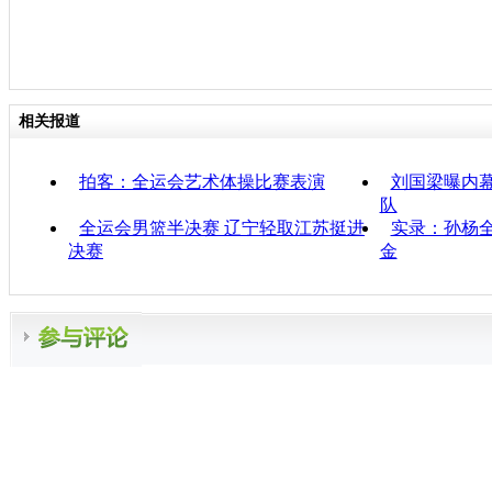
相关报道
拍客：全运会艺术体操比赛表演
刘国梁曝内
队
全运会男篮半决赛 辽宁轻取江苏挺进
实录：孙杨全
决赛
金