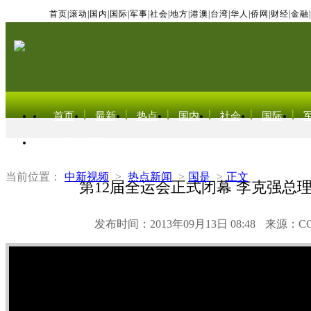
首页
|
滚动
|
国内
|
国际
|
军事
|
社会
|
地方
|
港澳
|
台湾
|
华人
|
侨网
|
财经
|
金融
|
首页
最新
热点
国内
社会
国际
东北亚电视网
当前位置：
中新视频
>
热点新闻
>
国是
>
正文
第12届全运会正式闭幕 李克强总
发布时间：2013年09月13日 08:48
来源：C