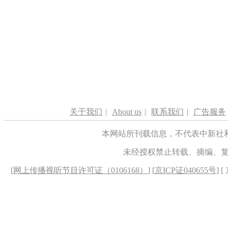
关于我们
|
About us
|
联系我们
|
广告服务
本网站所刊载信息，不代表中新社
未经授权禁止转载、摘编、
[
网上传播视听节目许可证（0106168）
] [
京ICP证040655号
] 