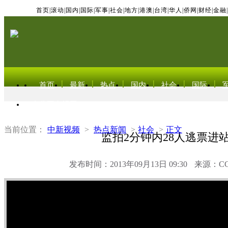
首页
|
滚动
|
国内
|
国际
|
军事
|
社会
|
地方
|
港澳
|
台湾
|
华人
|
侨网
|
财经
|
金融
|
首页
最新
热点
国内
社会
国际
东北亚电视网
当前位置：
中新视频
>
热点新闻
>
社会
>
正文
监拍2分钟内28人逃票进
发布时间：2013年09月13日 09:30
来源：C