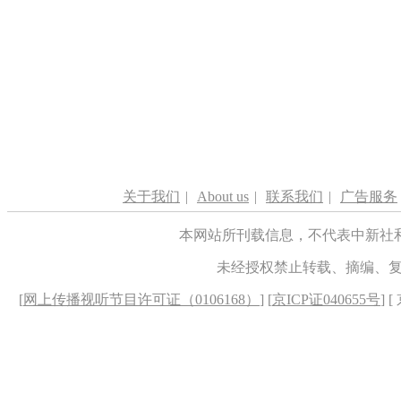
关于我们
|
About us
|
联系我们
|
广告服务
本网站所刊载信息，不代表中新社
未经授权禁止转载、摘编、
[
网上传播视听节目许可证（0106168）
] [
京ICP证040655号
] 