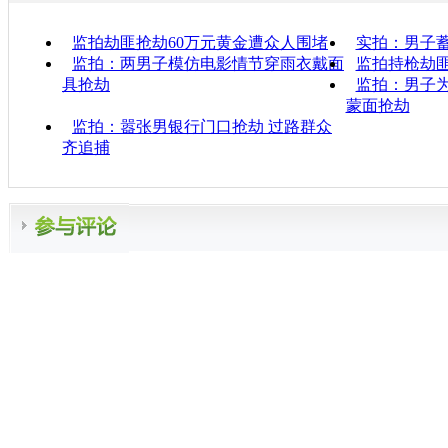
监拍劫匪抢劫60万元黄金遭众人围堵
实拍：男子
监拍：两男子模仿电影情节穿雨衣戴面
监拍持枪劫
具抢劫
监拍：男子为
蒙面抢劫
监拍：嚣张男银行门口抢劫 过路群众
齐追捕