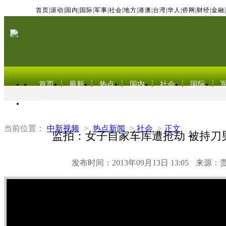
首页
|
滚动
|
国内
|
国际
|
军事
|
社会
|
地方
|
港澳
|
台湾
|
华人
|
侨网
|
财经
|
金融
|
首页
最新
热点
国内
社会
国际
东北亚电视网
当前位置：
中新视频
>
热点新闻
>
社会
>
正文
监拍：女子自家车库遭抢劫 被持刀
发布时间：2013年09月13日 13:05
来源：