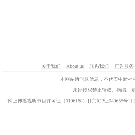
关于我们
|
About us
|
联系我们
|
广告服务
本网站所刊载信息，不代表中新社
未经授权禁止转载、摘编、
[
网上传播视听节目许可证（0106168）
] [
京ICP证040655号
] 