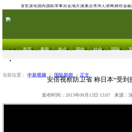
首页
|
滚动
|
国内
|
国际
|
军事
|
社会
|
地方
|
港澳
|
台湾
|
华人
|
侨网
|
财经
|
金融
|
首页
最新
热点
国内
社会
国际
东北亚电视网
当前位置：
中新视频
>
国际新闻
>
正文
安倍视察防卫省 称日本“受到
发布时间：2013年09月13日 13:07
来源：