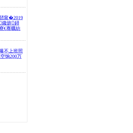
甯�2019
鑱旂鐞
寮€骞曞紡
曝不上班照
吃空饷200万