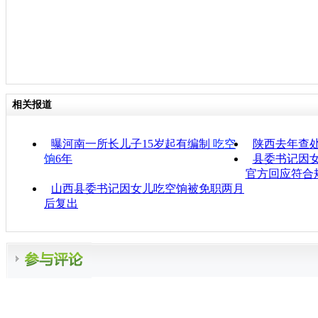
相关报道
曝河南一所长儿子15岁起有编制
吃空
陕西去年查处
饷
6年
县委书记因
官方回应符合
山西县委书记因女儿吃空饷被免职两月
后复出