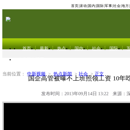
首页
|
滚动
|
国内
|
国际
|
军事
|
社会
|
地方
|
首页
最新
热点
国内
社会
国际
东北亚电视网
当前位置：
中新视频
>
热点新闻
>
社会
>
正文
国企高管被曝不上班照领工资 10年吃
发布时间：2013年09月14日 13:22
来源：