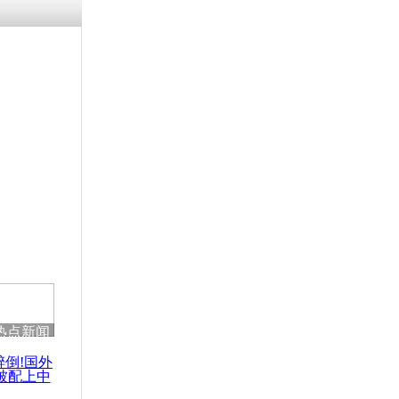
热点新闻
醉倒!国外
被配上中
国民乐