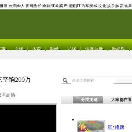
港澳
|
台湾
|
华人
|
侨网
|
财经
|
金融
|
证券
|
房产
|
能源
|
IT
|
汽车
|
游戏
|
文化
|
娱乐
|
体育
|
健康
军事
文娱
体育
财经
访谈
港澳台侨
微视界
空饷200万
深圳高清
分类浏览
大家都在看
淇÷峰康