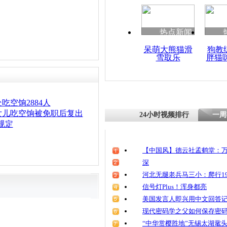
热点新闻
呆萌大熊猫滑
狗教
雪取乐
胖猫
吃空饷2884人
女儿吃空饷被免职后复出
24小时视频排行
一周
规定
【中国风】德云社孟鹤堂：万
深
河北无腿老兵马三小：爬行19
信号灯Plus！浑身都亮
美国发言人即兴用中文回答
现代密码学之父如何保存密
“中华赏樱胜地”无锡太湖鼋