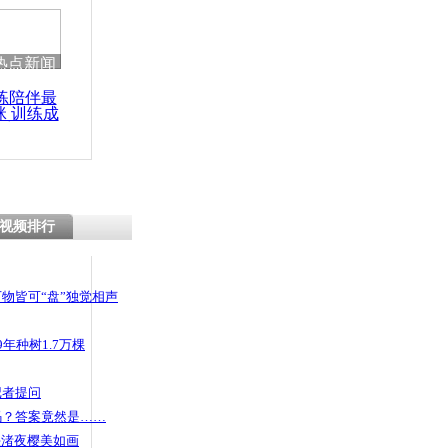
热点新闻
练陪伴最
咪 训练成
功瘦身
视频排行
物皆可“盘”独觉相声
年种树1.7万棵
记者提问
码？答案竟然是……
头渚夜樱美如画