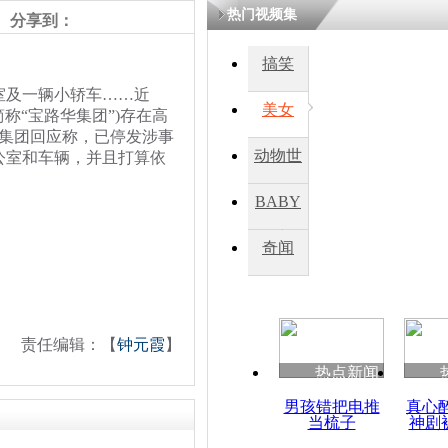
热门视频集
分享到：
搞笑
室及一辆小轿车……近
美女
称“宝路华集团”)存在高
华集团回应称，已停发涉事
动物世
公室和车辆，并且打算依
界
BABY
秀
奇闻
责任编辑：【
钟元霞
】
热点新闻
男孩错把电推
真心
当梳子
神剧