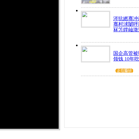
涔犺繎骞冲嚭
骞村浗闄呯
冧笘鐣屾澂
国企高管被
领钱 10年