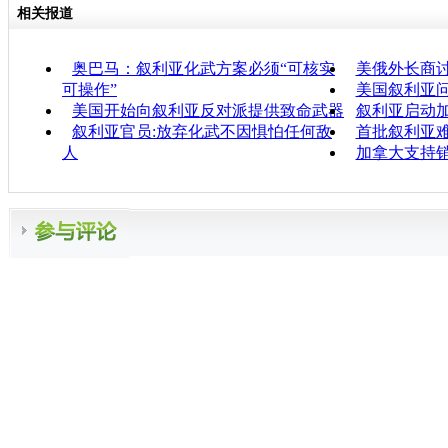
相关报道
奥巴马：叙利亚化武方案必须“可核实
美俄外长商
可操作”
美国叙利亚
美国开始向叙利亚反对派提供致命武器
叙利亚启动
叙利亚官员:放弃化武不因惧怕任何敌
首批叙利亚
人
加拿大支持