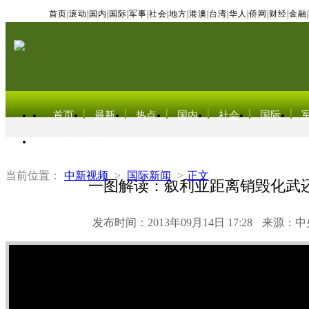
首页
|
滚动
|
国内
|
国际
|
军事
|
社会
|
地方
|
港澳
|
台湾
|
华人
|
侨网
|
财经
|
金融
|
首页
最新
热点
国内
社会
国际
东北亚电视网
当前位置：
中新视频
>
国际新闻
>
正文
一图解读：叙利亚距离销毁化武
发布时间：2013年09月14日 17:28
来源：中