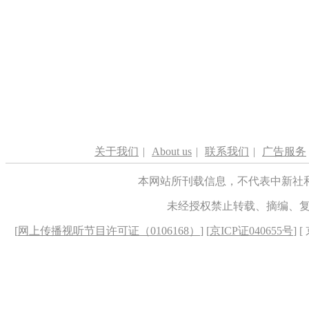
关于我们
|
About us
|
联系我们
|
广告服务
本网站所刊载信息，不代表中新社
未经授权禁止转载、摘编、
[
网上传播视听节目许可证（0106168）
] [
京ICP证040655号
] 