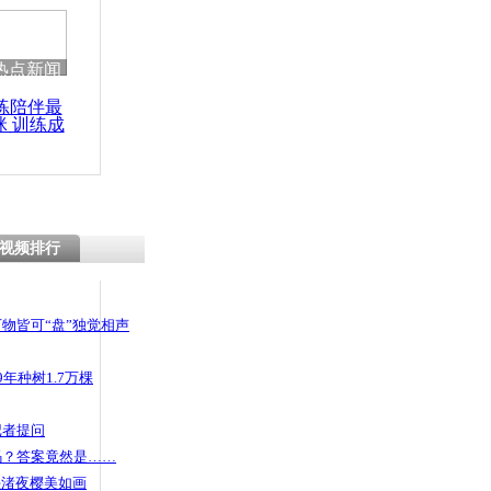
热点新闻
练陪伴最
咪 训练成
功瘦身
视频排行
物皆可“盘”独觉相声
年种树1.7万棵
记者提问
码？答案竟然是……
头渚夜樱美如画