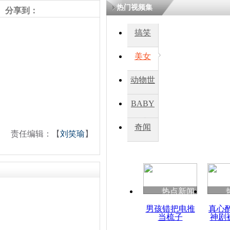
热门视频集
分享到：
搞笑
美女
动物世
界
BABY
秀
奇闻
责任编辑：【
刘笑瑜
】
热点新闻
男孩错把电推
真心
当梳子
神剧