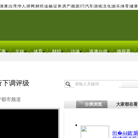
港澳
|
台湾
|
华人
|
侨网
|
财经
|
金融
|
证券
|
房产
|
能源
|
IT
|
汽车
|
游戏
|
文化
|
娱乐
|
体育
|
健康
军事
文娱
体育
财经
访谈
港澳台侨
微视界
银行下调评级
宁都市频道
分类浏览
大家都在看
绗�44娆′