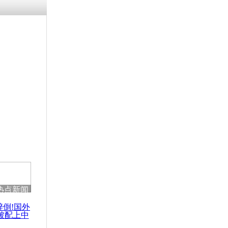
热点新闻
醉倒!国外
被配上中
国民乐