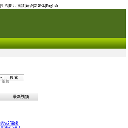
|
生活
|
图片
|
视频
|
访谈
|
新媒体
|
English
搜 索
视频
最新视频
腑鍥戒簰鑱