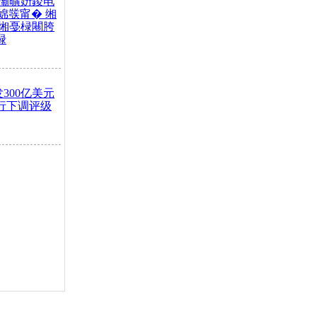
灞曠姸鍐电
婂彂甯� 缃
缃戞椂闀胯
椂
300亿美元
银行下调评级