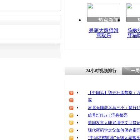
热点新闻
呆萌大熊猫滑
狗教
雪取乐
胖猫
24小时视频排行
一周
【中国风】德云社孟鹤堂：万
深
河北无腿老兵马三小：爬行19
信号灯Plus！浑身都亮
美国发言人即兴用中文回答
现代密码学之父如何保存密
“中华赏樱胜地”无锡太湖鼋