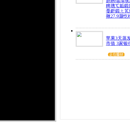
旂綉缁滃彂
粺璁℃姤鍛
戞皯鍛ㄤ笂
揪27.9灏忔
苹果3天蒸发
市值 3家