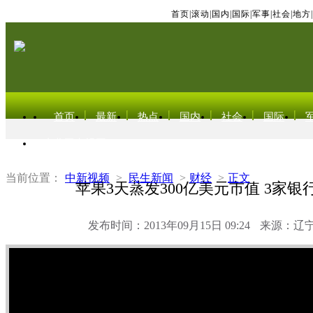
首页
|
滚动
|
国内
|
国际
|
军事
|
社会
|
地方
|
首页
最新
热点
国内
社会
国际
东北亚电视网
当前位置：
中新视频
>
民生新闻
>
财经
>
正文
苹果3天蒸发300亿美元市值 3家
发布时间：2013年09月15日 09:24
来源：辽