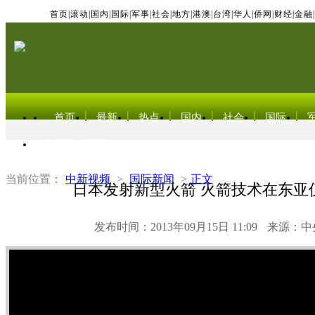
首页
|
滚动
|
国内
|
国际
|
军事
|
社会
|
地方
|
港澳
|
台湾
|
华人
|
侨网
|
财经
|
金融
|
首页
最新
热点
国内
社会
国际
东北亚电视网
当前位置：
中新视频
>
国际新闻
>
正文
日本发射新型火箭 火箭技术在东亚
发布时间：2013年09月15日 11:09
来源：中