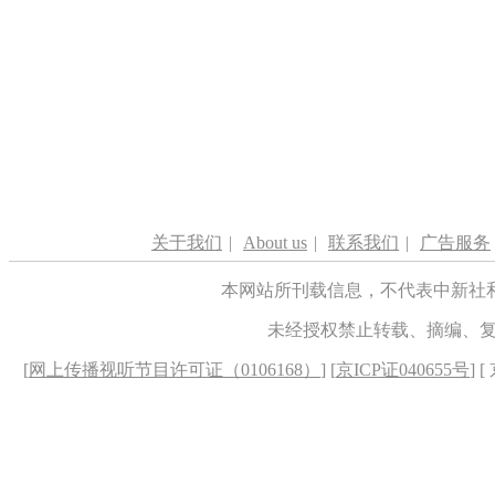
关于我们
|
About us
|
联系我们
|
广告服务
本网站所刊载信息，不代表中新社
未经授权禁止转载、摘编、
[
网上传播视听节目许可证（0106168）
] [
京ICP证040655号
] 