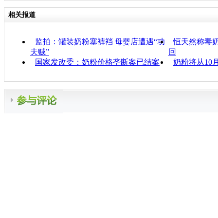
相关报道
监拍：罐装奶粉塞裤裆 母婴店遭遇“功
恒天然称毒奶
夫贼”
回
国家发改委：奶粉价格垄断案已结案
奶粉将从10