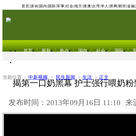
首页
|
滚动
|
国内
|
国际
|
军事
|
社会
|
地方
|
港澳
|
台湾
|
华人
|
侨网
|
财经
|
金融
|
首页
最新
热点
国内
社会
国际
东北亚电视网
当前位置：
中新视频
>
民生新闻
>
生活
>
正文
揭第一口奶黑幕 护士强行喂奶粉
发布时间：2013年09月16日 11:10
来