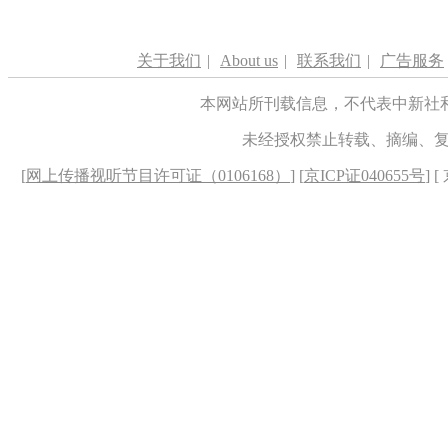
关于我们
|
About us
|
联系我们
|
广告服务
本网站所刊载信息，不代表中新社
未经授权禁止转载、摘编、
[
网上传播视听节目许可证（0106168）
] [
京ICP证040655号
] 