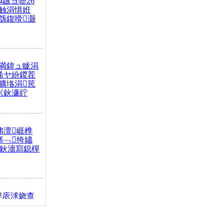
4鏃ヨ嚦26
触涓惧姙
綔鍑嗗灏
満鍏ュ眬涓
浠ヤ紛鍐茬
曠垎涓笢
《鈥濓紵
弗澶崕榫
搴﹁绔嬧
澂鈥濇寫鎴樿
缇庡浗娆查
簹涓庝腑鍥
┾€濓紝鍙嶅
解€斾笢鐩