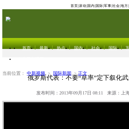
首页
|
滚动
|
国内
|
国际
|
军事
|
社会
|
地方
|
首页
最新
热点
国内
社会
国际
东北亚电视网
当前位置：
中新视频
>
国际新闻
>
正文
俄罗斯代表：不要“草率”定下叙化
发布时间：2013年09月17日 08:11
来源：上