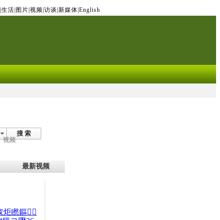
|
生活
|
图片
|
视频
|
访谈
|
新媒体
|
English
搜 索
视频
最新视频
杈炬矁鏂