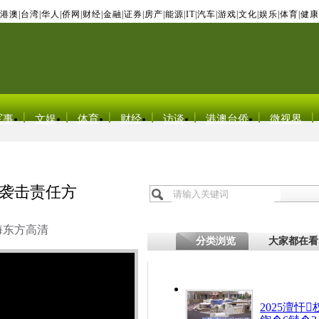
港澳
|
台湾
|
华人
|
侨网
|
财经
|
金融
|
证券
|
房产
|
能源
|
IT
|
汽车
|
游戏
|
文化
|
娱乐
|
体育
|
健康
军事
文娱
体育
财经
访谈
港澳台侨
微视界
武袭击责任方
海东方高清
分类浏览
大家都在看
2025澶忓