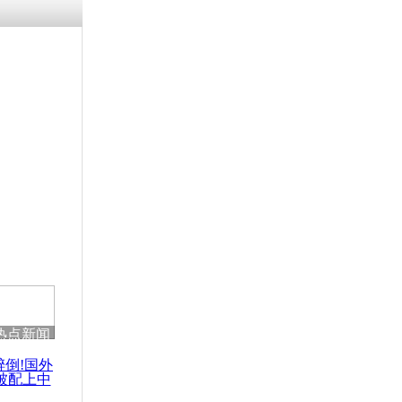
涓ㄥ浗闄呰
褰圭┖鍐涗
-10CE缁
妫€楠岋紝
浗鍏虫敞涓
：不要“草
化武袭击责
热点新闻
醉倒!国外
被配上中
国民乐