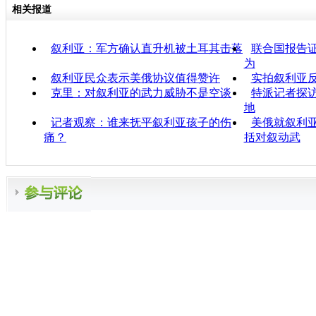
相关报道
叙利亚：军方确认直升机被土耳其击落
联合国报告
为
叙利亚民众表示美俄协议值得赞许
实拍叙利亚
克里：对叙利亚的武力威胁不是空谈
特派记者探
地
记者观察：谁来抚平叙利亚孩子的伤
美俄就叙利亚
痛？
括对叙动武