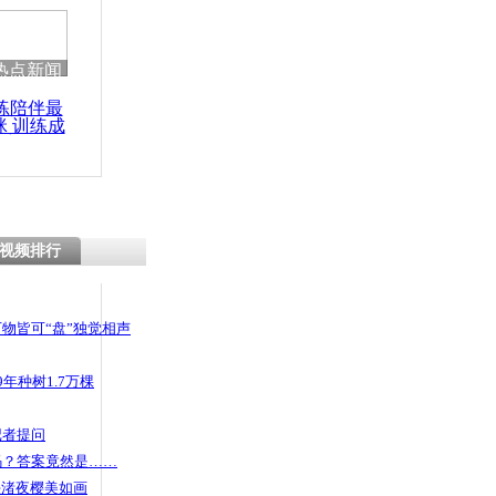
热点新闻
练陪伴最
咪 训练成
功瘦身
视频排行
物皆可“盘”独觉相声
年种树1.7万棵
记者提问
码？答案竟然是……
头渚夜樱美如画