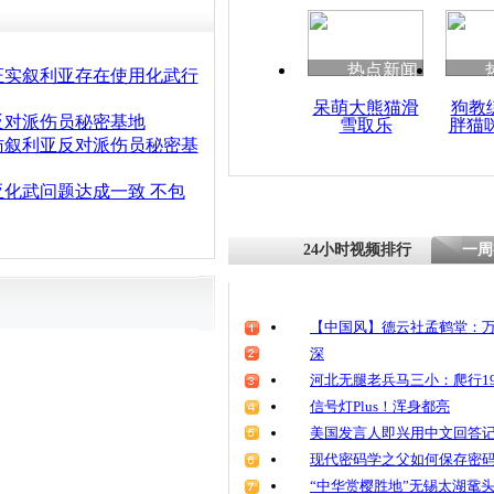
热点新闻
证实叙利亚存在使用化武行
呆萌大熊猫滑
狗教
反对派伤员秘密基地
雪取乐
胖猫
访叙利亚反对派伤员秘密基
化武问题达成一致 不包
24小时视频排行
一周
【中国风】德云社孟鹤堂：万
深
河北无腿老兵马三小：爬行19
信号灯Plus！浑身都亮
美国发言人即兴用中文回答
现代密码学之父如何保存密
“中华赏樱胜地”无锡太湖鼋