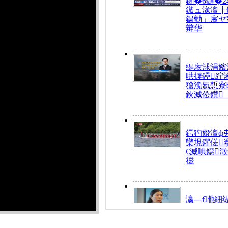
鍧�6鏈�2
鏃ュ湪澶╂
鍚勯」宸ヤ
辩华
缇庡浗涓嬪
哄摢鑸紵
獊浼氬惁寮
鈥滅伀鑽
鍔犳嬁澶ф
欒垷鑺傞
€滅唺鐚
禌
瀛﹁€咃細
€间笢鍗椾
解€滆劚閽
姪鎺ㄤ腑鍥