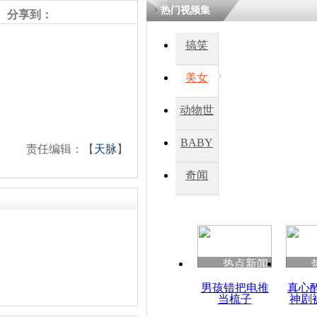
热门视频集
熷悎浣� 
分享到：
瘑灞€
搞笑
美女
娉板浗閫€
笂灏嗭細姝�
忓彈瀹炴垬
动物世
鍚稿紩澶氬
ㄤ笘鐣岃
界
BABY
责任编辑：【
天脉
】
秀
奇闻
俄罗斯代表
率”定下叙
任方
热点新闻
男孩错把电推
真心
当梳子
神剧