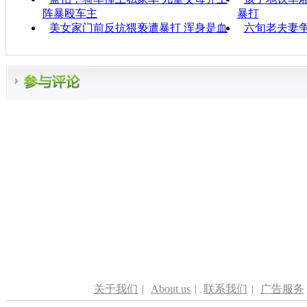
阵暴殴车主
暴打
美女家门前反抗猥亵遭暴打 浑身是血
六旬老夫妻
关于我们
|
About us
|
联系我们
|
广告服务