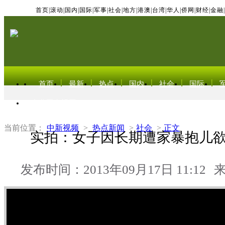
首页
|
滚动
|
国内
|
国际
|
军事
|
社会
|
地方
|
港澳
|
台湾
|
华人
|
侨网
|
财经
|
金融
|
首页
最新
热点
国内
社会
国际
东北亚电视网
当前位置：
中新视频
>
热点新闻
>
社会
>
正文
实拍：女子因长期遭家暴抱儿欲
发布时间：2013年09月17日 11:12