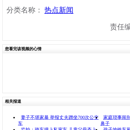
分类名称：
热点新闻
责任
您看完该视频的心情
相关报道
妻子不堪家暴 举报丈夫蹭坐700次公交
家庭琐事闹别
车
鼻子
监拍：骑车撞上私家车 儿童父母齐上
孩子地铁车厢