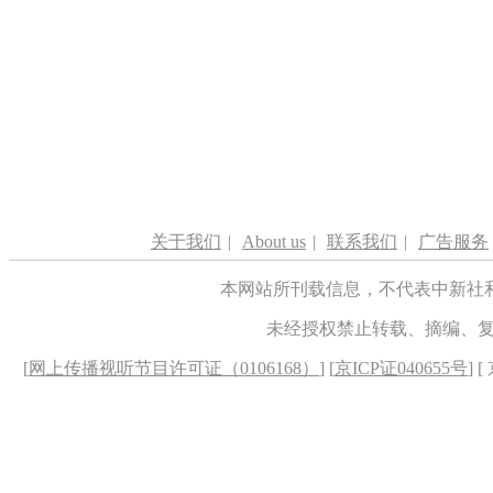
关于我们
|
About us
|
联系我们
|
广告服务
本网站所刊载信息，不代表中新社
未经授权禁止转载、摘编、
[
网上传播视听节目许可证（0106168）
] [
京ICP证040655号
] 