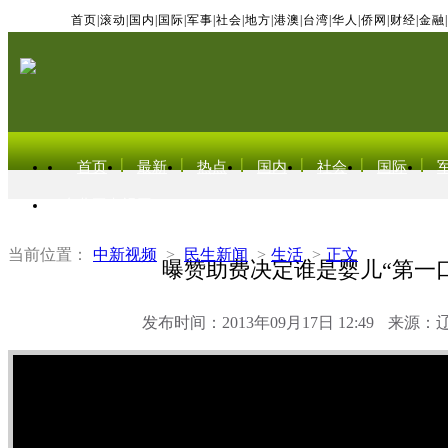
首页
|
滚动
|
国内
|
国际
|
军事
|
社会
|
地方
|
港澳
|
台湾
|
华人
|
侨网
|
财经
|
金融
|
首页
最新
热点
国内
社会
国际
东北亚电视网
当前位置：
中新视频
>
民生新闻
>
生活
>
正文
曝赞助费决定谁是婴儿“第一
发布时间：2013年09月17日 12:49
来源：