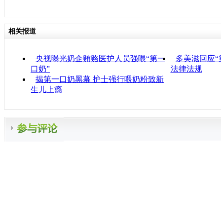
相关报道
央视曝光奶企贿赂医护人员强喂“第一
多美滋回应“
口奶”
法律法规
揭第一口奶黑幕 护士强行喂奶粉致新
生儿上瘾