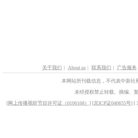
关于我们
|
About us
|
联系我们
|
广告服务
本网站所刊载信息，不代表中新社
未经授权禁止转载、摘编、
[
网上传播视听节目许可证（0106168）
] [
京ICP证040655号
] 