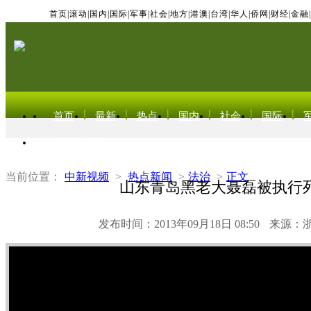
首页
|
滚动
|
国内
|
国际
|
军事
|
社会
|
地方
|
港澳
|
台湾
|
华人
|
侨网
|
财经
|
金融
|
首页
最新
热点
国内
社会
国际
东北亚电视网
当前位置：
中新视频
>
热点新闻
>
法治
>
正文
山东青岛黑老大聂磊被执行
发布时间：2013年09月18日 08:50
来源：