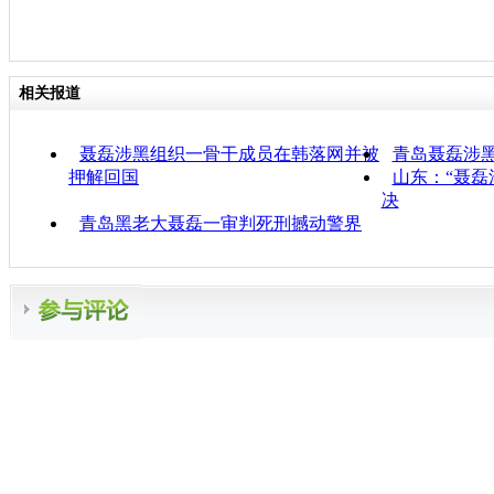
相关报道
聂磊涉黑组织一骨干成员在韩落网并被
青岛聂磊涉
押解回国
山东：“聂磊
决
青岛黑老大聂磊一审判死刑撼动警界