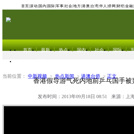
首页
|
滚动
|
国内
|
国际
|
军事
|
社会
|
地方
|
港澳
|
台湾
|
华人
|
侨网
|
财经
|
金融
|
首页
最新
热点
国内
社会
国际
东北亚电视网
当前位置：
中新视频
>
热点新闻
>
港澳台侨
>
正文
香港假导游气死内地前乒乓国手被
发布时间：2013年09月18日 08:51
来源：上