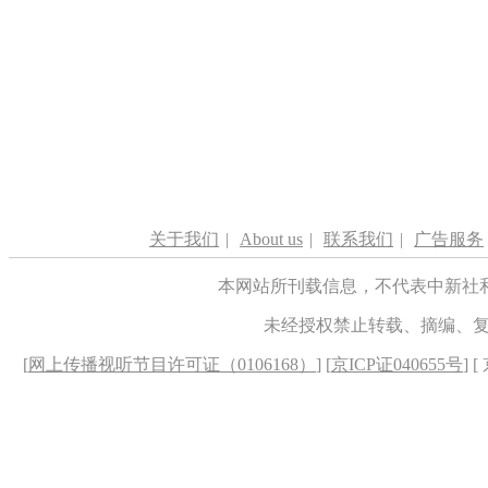
关于我们
|
About us
|
联系我们
|
广告服务
本网站所刊载信息，不代表中新社
未经授权禁止转载、摘编、
[
网上传播视听节目许可证（0106168）
] [
京ICP证040655号
] 