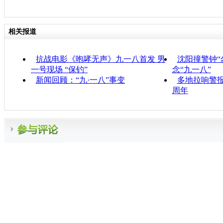
相关报道
抗战电影《咆哮无声》九一八首发 男
沈阳撞警钟“
一号现场 “保钓”
念“九一八”
新闻回顾：“九·一八”事变
多地拉响警报
周年