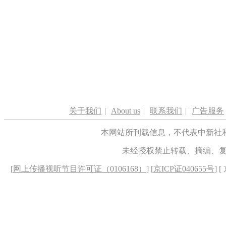
关于我们
|
About us
|
联系我们
|
广告服务
本网站所刊载信息，不代表中新社
未经授权禁止转载、摘编、
[
网上传播视听节目许可证（0106168）
] [
京ICP证040655号
] 