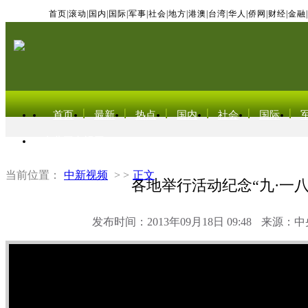
首页
|
滚动
|
国内
|
国际
|
军事
|
社会
|
地方
|
港澳
|
台湾
|
华人
|
侨网
|
财经
|
金融
|
首页
最新
热点
国内
社会
国际
东北亚电视网
当前位置：
中新视频
> >
正文
各地举行活动纪念“九·一八
发布时间：2013年09月18日 09:48
来源：中