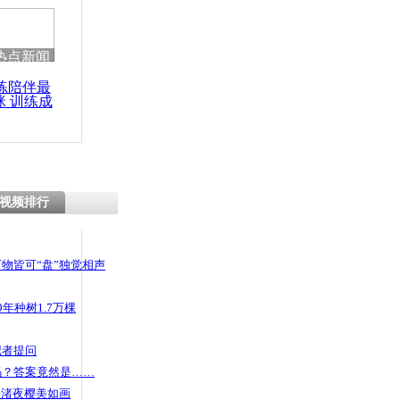
 哀思悼忠
热点新闻
练陪伴最
咪 训练成
进食 竟是
功瘦身
”
视频排行
物皆可“盘”独觉相声
年种树1.7万棵
记者提问
码？答案竟然是……
头渚夜樱美如画