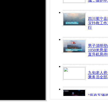
城，保护不
四川冕宁县
灾扑救工作
行
男子清明登
1050米悬
直升机悬停
九旬老人挤
乘务员全部
“所有车辆
开！”儿童
警急速救助