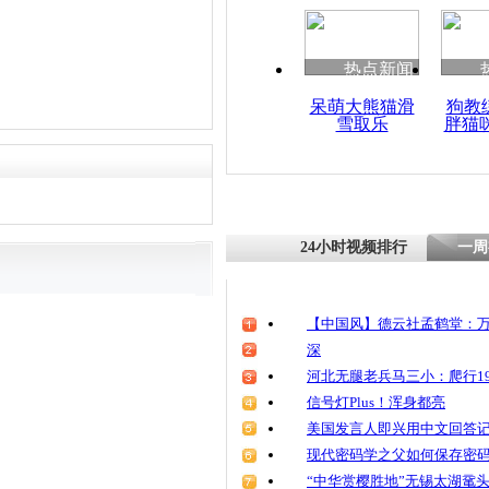
清明祭英烈
魂
热点新闻
呆萌大熊猫滑
狗教
雪取乐
胖猫
新生女婴不
罕见“镜面人
24小时视频排行
一周
【中国风】德云社孟鹤堂：万
深
河北无腿老兵马三小：爬行19
信号灯Plus！浑身都亮
美国发言人即兴用中文回答
现代密码学之父如何保存密
“中华赏樱胜地”无锡太湖鼋