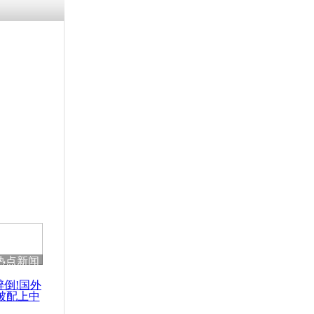
残疾男子因
砸银行
千年传统习
众为娥皇女
行被查情绪
回答崩溃原
热点新闻
乡上万人欢
节
醉倒!国外
被配上中
国民乐