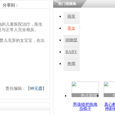
热门视频集
分享到：
四川一精神
搞笑
病发持大锤
的儿童医院治疗，医生
美女
竟与正常人完全相反。
探访传承四
动物世
婴儿无异的女宝宝，在出
俗：近万民
英省亲送行
界
BABY
秀
奇闻
小伙骑车逆
崩溃 网上
因
责任编辑：【
钟元霞
】
热点新闻
四川兴文苗
度苗族花山
男孩错把电推
真心
当梳子
神剧