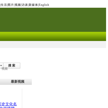
|
生活
|
图片
|
视频
|
访谈
|
新媒体
|
English
搜 索
视频
最新视频
：历史文化名