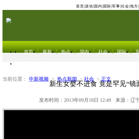
首页
|
滚动
|
国内
|
国际
|
军事
|
社会
|
地方
|
首页
最新
热点
国内
社会
国际
东北亚电视网
当前位置：
中新视频
>
热点新闻
>
社会
>
正文
新生女婴不进食 竟是罕见“镜
发布时间：2013年09月18日 12:49
来源：辽