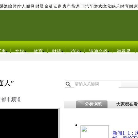
港澳
|
台湾
|
华人
|
侨网
|
财经
|
金融
|
证券
|
房产
|
能源
|
IT
|
汽车
|
游戏
|
文化
|
娱乐
|
体育
|
健康
军事
文娱
体育
财经
访谈
港澳台侨
微视界
面人”
宁都市频道
分类浏览
大家都在看
新闻1+1