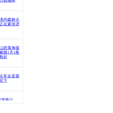
力就摘牌
境内森林火
正在紧张进
山跌落海拔
崖被困1天1夜
救起
火车去卖菜
买下
把道路让
突发疾病交