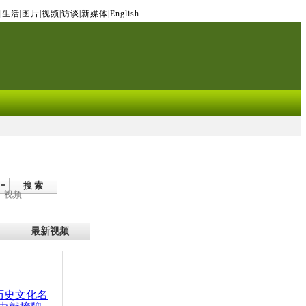
|
生活
|
图片
|
视频
|
访谈
|
新媒体
|
English
搜 索
视频
最新视频
：历史文化名