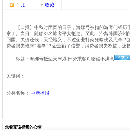
顶
收藏
0
【口播】中秋时团圆的日子，海娜号被扣的游客们经历千
家了。当日，随船87名旅客平安抵达。至此，滞留韩国济州的
回国。欠债还钱，天经地义，不过企业打架凭啥伤及无辜？游
费者损失谁来“埋单”？企业输了信誉，消费者损失权益，还
标题：海娜号抵达天津港 部分乘客对赔偿不满意
关键词：
分类名称：
中新播报
您看完该视频的心情