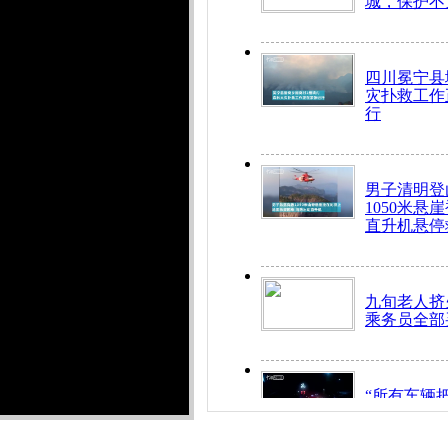
城，保护不
四川冕宁县
灾扑救工作
行
男子清明登
1050米悬
直升机悬停
九旬老人挤
乘务员全部
“所有车辆
开！”儿童
警急速救助