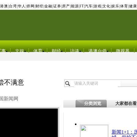
港澳
|
台湾
|
华人
|
侨网
|
财经
|
金融
|
证券
|
房产
|
能源
|
IT
|
汽车
|
游戏
|
文化
|
娱乐
|
体育
|
健康
军事
文娱
体育
财经
访谈
港澳台侨
微视界
偿不满意
国新闻网
分类浏览
大家都在看
新闻1+1