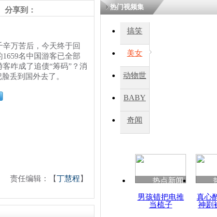
热门视频集
分享到：
四川一精神
搞笑
病发持大锤
辛万苦后，今天终于回
美女
1659名中国游客已全部
客咋成了追债“筹码”？消
探访传承四
动物世
把脸丢到国外去了。
俗：近万民
英省亲送行
界
BABY
秀
奇闻
小伙骑车逆
崩溃 网上
因
责任编辑：【
丁慧程
】
热点新闻
四川兴文苗
度苗族花山
男孩错把电推
真心
当梳子
神剧