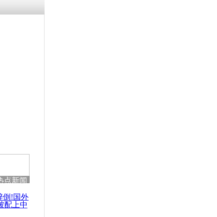
残疾男子因
砸银行
千年传统习
众为娥皇女
行被查情绪
回答崩溃原
热点新闻
乡上万人欢
节
醉倒!国外
被配上中
国民乐