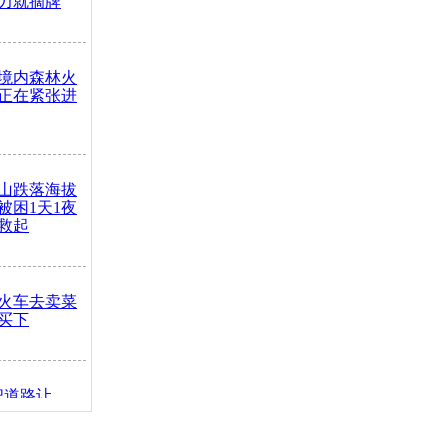
力就摘牌
境内森林火
正在紧张进
山跌落海拔
崖被困1天1夜
救起
火车去卖菜
买下
把道路让
突发疾病交