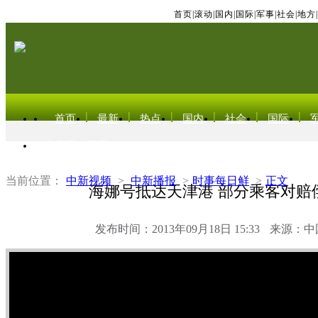
首页
|
滚动
|
国内
|
国际
|
军事
|
社会
|
地方
|
首页
最新
热点
国内
社会
国际
东北亚电视网
当前位置：
中新视频
>
中新播报
>
时事每日鲜
>
正文
海娜号抵达天津港 部分乘客对赔
发布时间：2013年09月18日 15:33
来源：中