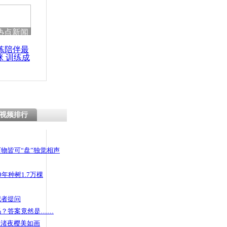
 哀思悼忠
热点新闻
练陪伴最
咪 训练成
天津港 部
功瘦身
偿不满意
视频排行
物皆可“盘”独觉相声
年种树1.7万棵
记者提问
码？答案竟然是……
头渚夜樱美如画