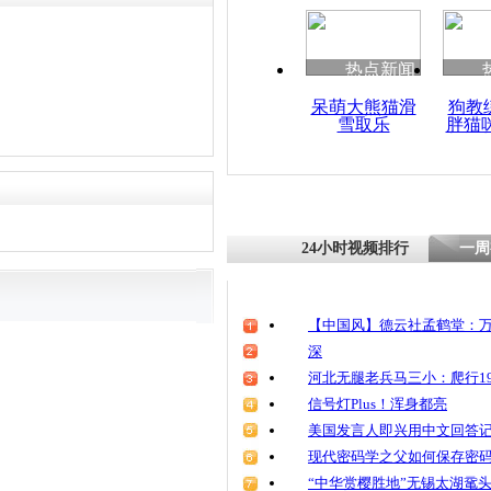
清明祭英烈
魂
热点新闻
呆萌大熊猫滑
狗教
雪取乐
胖猫
海娜号抵达
分乘客对赔
24小时视频排行
一周
【中国风】德云社孟鹤堂：万
深
河北无腿老兵马三小：爬行19
信号灯Plus！浑身都亮
美国发言人即兴用中文回答
现代密码学之父如何保存密
“中华赏樱胜地”无锡太湖鼋