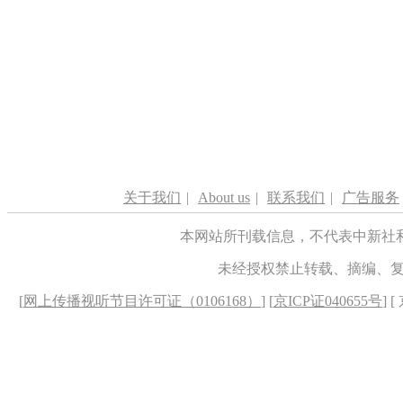
关于我们
|
About us
|
联系我们
|
广告服务
本网站所刊载信息，不代表中新社
未经授权禁止转载、摘编、
[
网上传播视听节目许可证（0106168）
] [
京ICP证040655号
] 