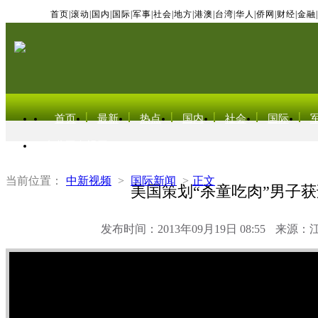
首页
|
滚动
|
国内
|
国际
|
军事
|
社会
|
地方
|
港澳
|
台湾
|
华人
|
侨网
|
财经
|
金融
|
首页
最新
热点
国内
社会
国际
东北亚电视网
当前位置：
中新视频
>
国际新闻
>
正文
美国策划“杀童吃肉”男子获
发布时间：2013年09月19日 08:55
来源：