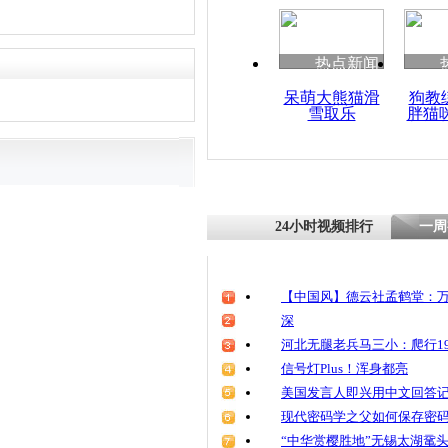
热点新闻
呆萌大熊猫滑
狗教
雪取乐
胖猫
24小时视频排行
一周
【中国风】德云社孟鹤堂：万
深
河北无腿老兵马三小：爬行19
信号灯Plus！浑身都亮
美国发言人即兴用中文回答
现代密码学之父如何保存密
“中华赏樱胜地”无锡太湖鼋