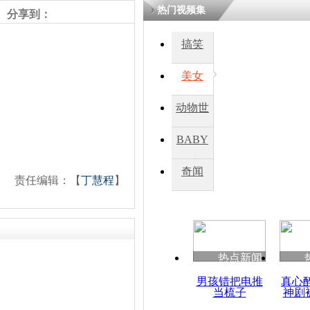
热门视频集
分享到：
搞笑
美女
动物世
界
BABY
秀
奇闻
责任编辑：【
丁慧程
】
热点新闻
男孩错把电推
真心
当梳子
神剧