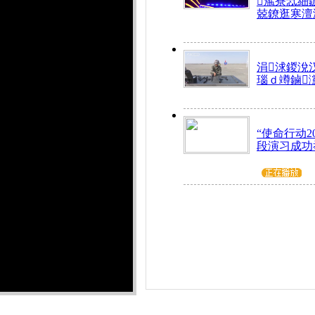
箷寮忥細
兢鐐逛寒澶
涓浗鍐涗
瑙ｄ竴鏀
“使命行动2
段演习成功