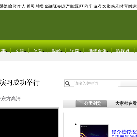
港澳
|
台湾
|
华人
|
侨网
|
财经
|
金融
|
证券
|
房产
|
能源
|
IT
|
汽车
|
游戏
|
文化
|
娱乐
|
体育
|
健康
军事
文娱
体育
财经
访谈
港澳台侨
微视界
段演习成功举行
海东方高清
分类浏览
大家都在看
鍥介檯鍐涗