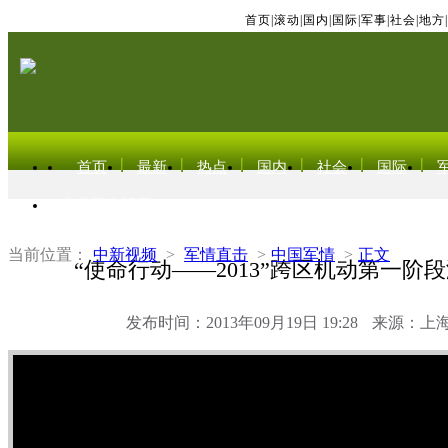
首页
|
滚动
|
国内
|
国际
|
军事
|
社会
|
地方
|
首页
最新
热点
国内
社会
国际
东北亚电视网
当前位置：
中新视频
>
军情直击
>
中国军情
>
正文
“使命行动——2013”跨区机动第一阶
发布时间：2013年09月19日 19:28
来源：上