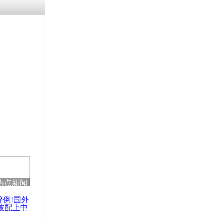
热点新闻
醉倒!国外
被配上中
国民乐