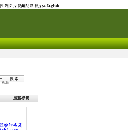
|
生活
|
图片
|
视频
|
访谈
|
新媒体
|
English
搜 索
视频
最新视频
簨姣旇禌闂