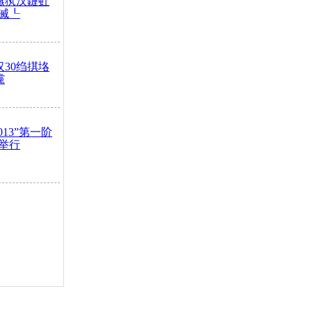
鏃犱汉鏈虹
滅┖
汉30绉掑垎
灙
013”第一阶
举行