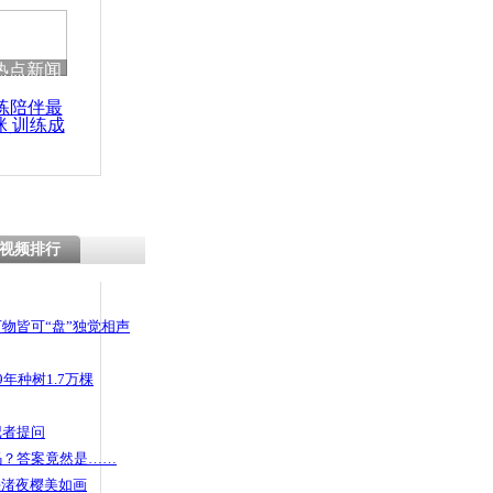
热点新闻
练陪伴最
咪 训练成
功瘦身
视频排行
物皆可“盘”独觉相声
年种树1.7万棵
记者提问
码？答案竟然是……
头渚夜樱美如画