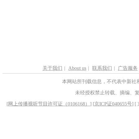
关于我们
|
About us
|
联系我们
|
广告服务
本网站所刊载信息，不代表中新社
未经授权禁止转载、摘编、
[
网上传播视听节目许可证（0106168）
] [
京ICP证040655号
] 