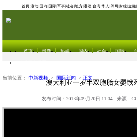
首页
|
滚动
|
国内
|
国际
|
军事
|
社会
|
地方
|
港澳
|
台湾
|
华人
|
侨网
|
财经
|
金融
|
首页
最新
热点
国内
社会
国际
东北亚电视网
当前位置：
中新视频
>
国际新闻
>
正文
澳大利亚一岁半双胞胎女婴饿
发布时间：2013年09月20日 11:04
来源：C