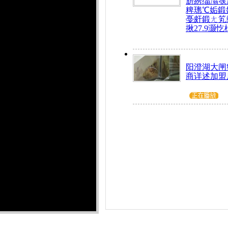
旂綉缁滃彂
粺璁℃姤鍛
戞皯鍛ㄤ笂
揪27.9灏忔
阳澄湖大闸
商详述加盟