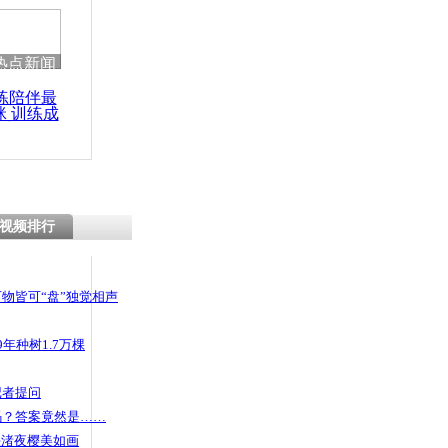
热点新闻
练陪伴最
咪 训练成
功瘦身
视频排行
物皆可“盘”独觉相声
年种树1.7万棵
记者提问
码？答案竟然是……
头渚夜樱美如画