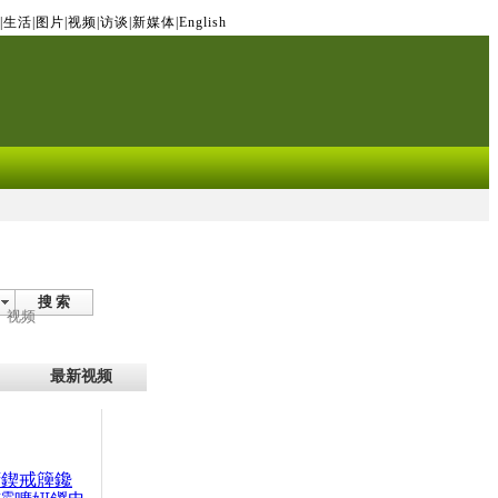
|
生活
|
图片
|
视频
|
访谈
|
新媒体
|
English
搜 索
视频
最新视频
腑鍥戒簰鑱