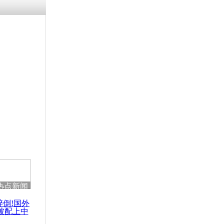
热点新闻
醉倒!国外
被配上中
国民乐