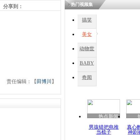
热门视频集
分享到：
搞笑
美女
动物世
界
BABY
秀
奇闻
责任编辑：【
田博川
】
热点新闻
男孩错把电推
真心
当梳子
神剧