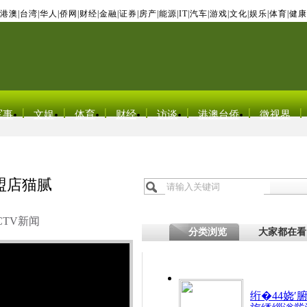
港澳
|
台湾
|
华人
|
侨网
|
财经
|
金融
|
证券
|
房产
|
能源
|
IT
|
汽车
|
游戏
|
文化
|
娱乐
|
体育
|
健康
军事
文娱
体育
财经
访谈
港澳台侨
微视界
盟店猫腻
CTV新闻
分类浏览
大家都在看
绗�44娆′