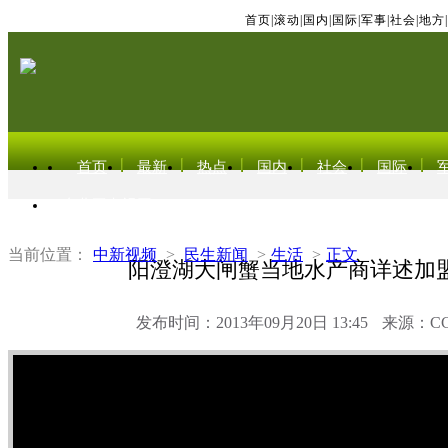
首页
|
滚动
|
国内
|
国际
|
军事
|
社会
|
地方
|
首页
最新
热点
国内
社会
国际
东北亚电视网
当前位置：
中新视频
>
民生新闻
>
生活
>
正文
阳澄湖大闸蟹当地水产商详述加
发布时间：2013年09月20日 13:45
来源：C