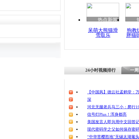
热点新闻
呆萌大熊猫滑
狗教
雪取乐
胖猫
24小时视频排行
一周
【中国风】德云社孟鹤堂：万
深
河北无腿老兵马三小：爬行19
信号灯Plus！浑身都亮
美国发言人即兴用中文回答
现代密码学之父如何保存密
“中华赏樱胜地”无锡太湖鼋