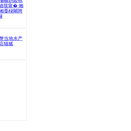
灞曠姸鍐电
婂彂甯� 缃
缃戞椂闀胯
椂
蟹当地水产
店猫腻