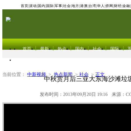
首页
|
滚动
|
国内
|
国际
|
军事
|
社会
|
地方
|
港澳
|
台湾
|
华人
|
侨网
|
财经
|
金融
|
首页
最新
热点
国内
社会
国际
东北亚电视网
当前位置：
中新视频
>
热点新闻
>
社会
>
正文
中秋赏月后三亚大东海沙滩垃
发布时间：2013年09月20日 19:16
来源：C