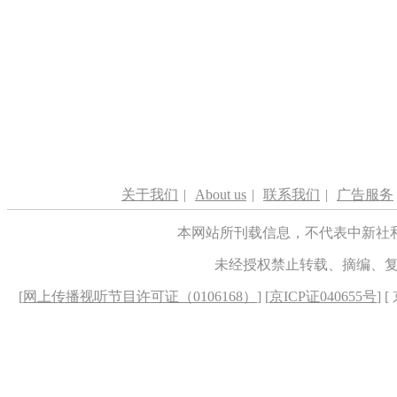
关于我们
|
About us
|
联系我们
|
广告服务
本网站所刊载信息，不代表中新社
未经授权禁止转载、摘编、
[
网上传播视听节目许可证（0106168）
] [
京ICP证040655号
] 