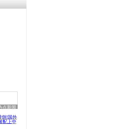
热点新闻
醉倒!国外
被配上中
国民乐