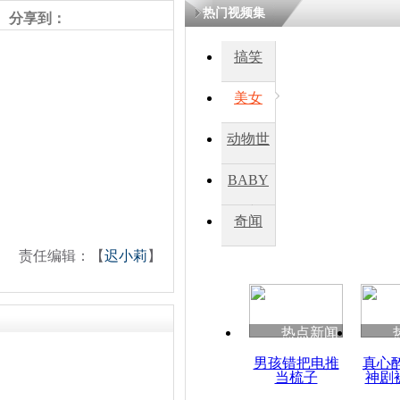
热门视频集
分享到：
搞笑
美女
动物世
界
BABY
秀
奇闻
责任编辑：【
迟小莉
】
热点新闻
男孩错把电推
真心
当梳子
神剧