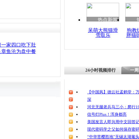
热点新闻
呆萌大熊猫滑
狗教
雪取乐
胖猫
遭一家四口吃下肚
足章鱼沦为盘中餐
24小时视频排行
一周
【中国风】德云社孟鹤堂：万
深
河北无腿老兵马三小：爬行19
信号灯Plus！浑身都亮
美国发言人即兴用中文回答
现代密码学之父如何保存密
“中华赏樱胜地”无锡太湖鼋