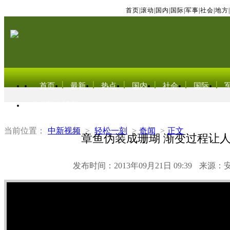
首页
|
滚动
|
国内
|
国际
|
军事
|
社会
|
地方
|
首页
最新
热点
国内
社会
国际
东北亚电视网
当前位置：
中新视频
>
轻松一刻
>
奇闻
>
正文
章鱼伪装成珊瑚 渐变过程让
发布时间：2013年09月21日 09:39
来源：