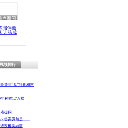
热点新闻
练陪伴最
咪 训练成
功瘦身
视频排行
物皆可“盘”独觉相声
年种树1.7万棵
记者提问
码？答案竟然是……
头渚夜樱美如画