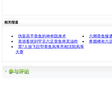
相关报道
伪装高手章鱼的神奇隐身术
六脚章鱼惨
美游客抓到罕见六足章鱼将其油炸
希腊稀有六
需7人放飞巨型章鱼风筝亮相沈阳风筝
大赛