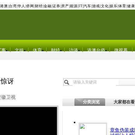
港澳
|
台湾
|
华人
|
侨网
|
财经
|
金融
|
证券
|
房产
|
能源
|
IT
|
汽车
|
游戏
|
文化
|
娱乐
|
体育
|
健康
军事
文娱
体育
财经
访谈
港澳台侨
微视界
人惊讶
安徽卫视
分类浏览
大家都在看
章鱼伪装成