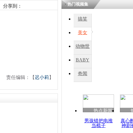
热门视频集
分享到：
搞笑
美女
动物世
界
BABY
秀
奇闻
责任编辑：【
迟小莉
】
热点新闻
男孩错把电推
真心
当梳子
神剧