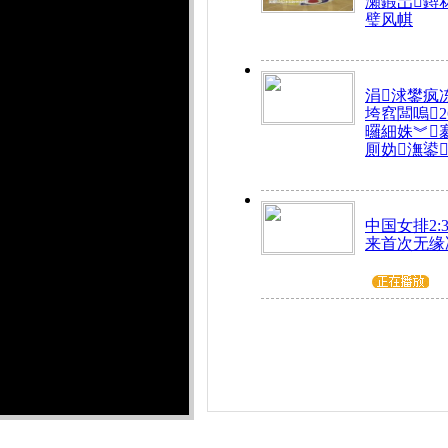
瀬鍜岀鐞
璧风帺
涓浗鐢疯
垮窞闆嗚
曪細姝︾
厠妫潕鍙
中国女排2:3
来首次无缘