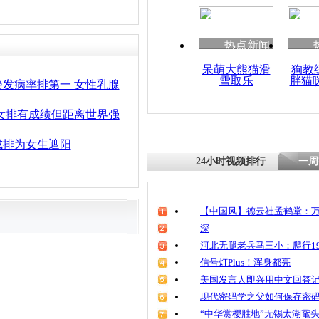
热点新闻
呆萌大熊猫滑
狗教
雪取乐
胖猫
发病率排第一 女性乳腺
女排有成绩但距离世界强
成排为女生遮阳
24小时视频排行
一周
【中国风】德云社孟鹤堂：万
深
河北无腿老兵马三小：爬行19
信号灯Plus！浑身都亮
美国发言人即兴用中文回答
现代密码学之父如何保存密
“中华赏樱胜地”无锡太湖鼋