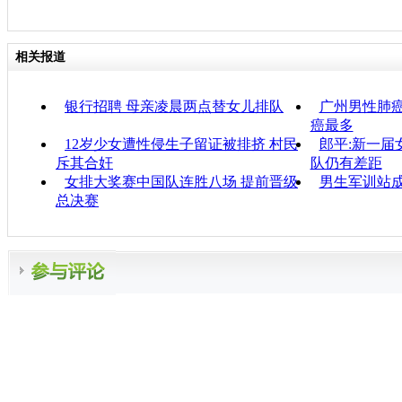
相关报道
银行招聘 母亲凌晨两点替女儿排队
广州男性肺癌
癌最多
12岁少女遭性侵生子留证被排挤 村民
郎平:新一届
斥其合奸
队仍有差距
女排大奖赛中国队连胜八场 提前晋级
男生军训站
总决赛