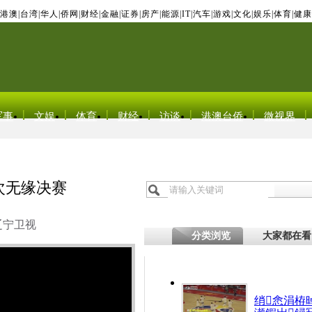
港澳
|
台湾
|
华人
|
侨网
|
财经
|
金融
|
证券
|
房产
|
能源
|
IT
|
汽车
|
游戏
|
文化
|
娱乐
|
体育
|
健康
军事
文娱
体育
财经
访谈
港澳台侨
微视界
首次无缘决赛
辽宁卫视
分类浏览
大家都在看
绡悆涓栫