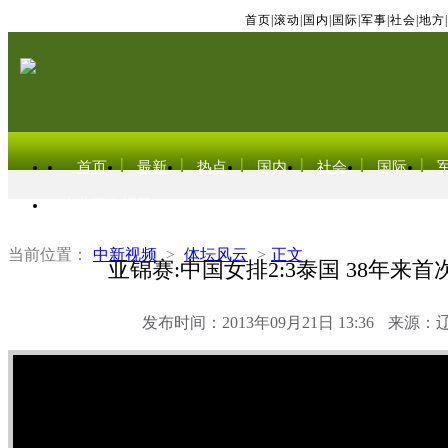
首页
|
滚动
|
国内
|
国际
|
军事
|
社会
|
地方
|
首页
最新
热点
国内
社会
国际
东北亚电视网
当前位置：
中新视频
>
体坛风云
>
正文
亚锦赛:中国女排2:3泰国 38年来
发布时间：2013年09月21日 13:36
来源：