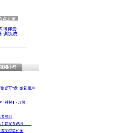
热点新闻
练陪伴最
咪 训练成
功瘦身
视频排行
物皆可“盘”独觉相声
年种树1.7万棵
记者提问
码？答案竟然是……
头渚夜樱美如画