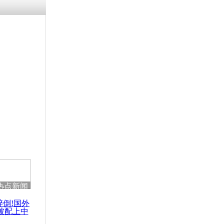
热点新闻
醉倒!国外
被配上中
国民乐