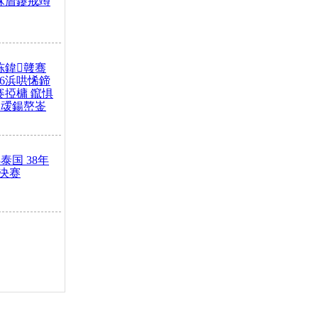
冧篃鑳戒竴
冻鍏竷骞
26浜哄悕鍗
褰掗槦 鑹惧
叆鍚嶅崟
泰国 38年
决赛