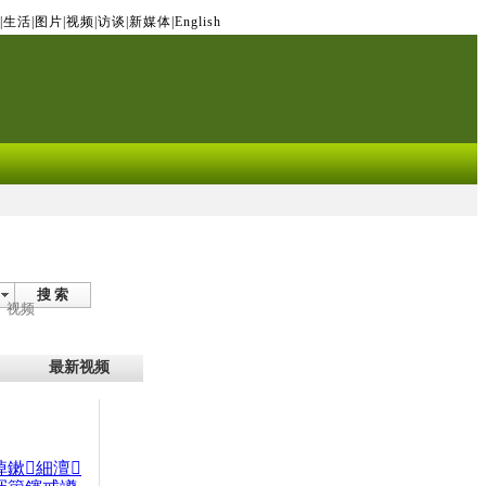
|
生活
|
图片
|
视频
|
访谈
|
新媒体
|
English
搜 索
视频
最新视频
晫鏉細澶